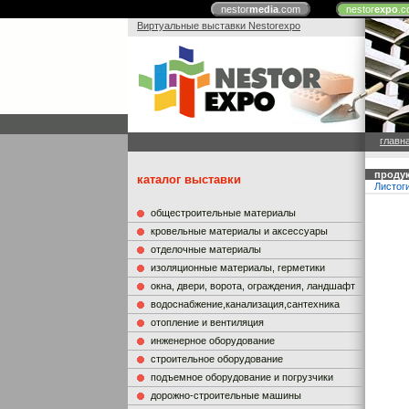
nestor
media
.com
nestor
expo
.c
Виртуальные выставки Nestorexpo
главн
продук
каталог выставки
Листог
общестроительные материалы
кровельные материалы и аксессуары
отделочные материалы
изоляционные материалы, герметики
окна, двери, ворота, ограждения, ландшафт
водоснабжение,канализация,сантехника
отопление и вентиляция
инженерное оборудование
строительное оборудование
подъемное оборудование и погрузчики
дорожно-строительные машины