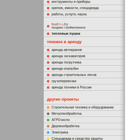
инструменты и приборы
крепеж, емкости, спецодежда
работы, услуги, наука
bud
ma
.by
продажа стройматериала
тепловые пушки
техника в аренду
аренда автокранов
аренда экскаваторов
аренда погрузчика
аренда опалубки
аренда строительных лесов
грузоперевозки
аренда техники в России
другие проекты
Строительная техника и оборудование
Металлообработка
АГРОэкспо
Деревообработка
Электрика
Cпецодежда и средства защиты