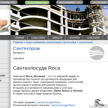
or
media
.com
nestor
expo
.com
nestor
market
.com
nestor
club
.
главная
о выставке
новости
тендеры
участники
Главная
>
водоснабжение,канализация,сантехника
>
сантехника
Сантехпром
Беларусь
торговля
Сантехпосуда Roca
дшафт
Компания
Roca, Испания
- это это мировой лидер по
производству полного ассортимента продукции для
ка
ванных комнат: ванн, санитраной керамики, смесителей,
аксессуаров и мебели для ванной комнаты.
В нашем ассортименте умывальники и унитазы
представлены двумя моделями:
Dama Senso и Victoria
.
А также писсуар и биде модели Victoria.
Оптовая продажа:
сантехпосуда Roca
Розничный интернет-магазин:
сантехпосуда Roca