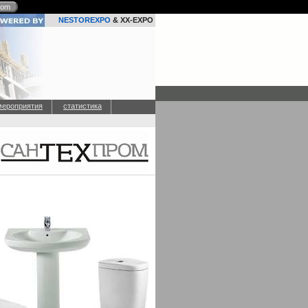
com
NESTOREXPO
& XX-EXPO
мероприятия
статистика