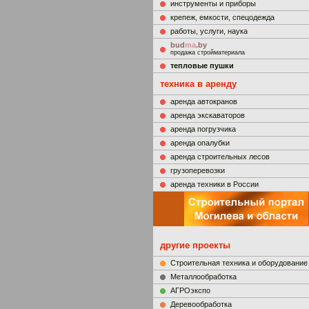
инструменты и приборы
крепеж, емкости, спецодежда
работы, услуги, наука
bud
ma
.by
продажа стройматериала
тепловые пушки
техника в аренду
аренда автокранов
аренда экскаваторов
аренда погрузчика
аренда опалубки
аренда строительных лесов
грузоперевозки
аренда техники в России
другие проекты
Строительная техника и оборудование
Металлообработка
АГРОэкспо
Деревообработка