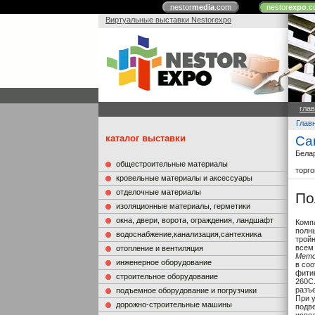
nestor
media
.com
nestor
expo
.c
Виртуальные выставки Nestorexpo
гла
Глав
каталог выставки
Са
Бела
общестроительные материалы
торг
кровельные материалы и аксессуары
отделочные материалы
По
изоляционные материалы, герметики
окна, двери, ворота, ограждения, ландшафт
Комп
полн
водоснабжение,канализация,сантехника
тройн
всем
отопление и вентиляция
Мето
инженерное оборудование
в соо
фити
строительное оборудование
260С.
разъ
подъемное оборудование и погрузчики
При 
дорожно-строительные машины
подв