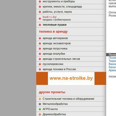
испо
инструменты и приборы
среза
выпо
крепеж, емкости, спецодежда
работы, услуги, наука
Опто
Розн
bud
ma
.by
продажа стройматериала
тепловые пушки
техника в аренду
аренда автокранов
аренда экскаваторов
аренда погрузчика
аренда опалубки
Похо
Поли
аренда строительных лесов
Терм
грузоперевозки
Ванн
Кана
аренда техники в России
Арма
посм
другие проекты
Строительная техника и оборудование
Металлообработка
АГРОэкспо
Деревообработка