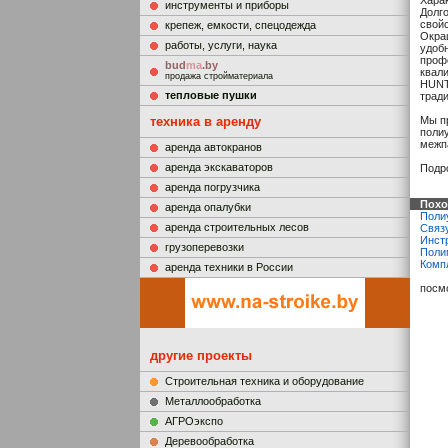
Хара
инструменты и приборы
Долг
свой
крепеж, емкости, спецодежда
Окра
работы, услуги, наука
удоб
проф
bud
ma
.by
квал
продажа стройматериала
HUNT
тепловые пушки
трад
техника в аренду
Мы п
поли
межп
аренда автокранов
аренда экскаваторов
Подр
аренда погрузчика
Похо
аренда опалубки
Поли
аренда строительных лесов
Связ
Инст
грузоперевозки
Поли
Комп
аренда техники в России
посм
другие проекты
Строительная техника и оборудование
Металлообработка
АГРОэкспо
Деревообработка