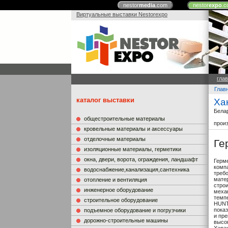
nestor
media
.com
nestor
expo
.c
Виртуальные выставки Nestorexpo
гла
Глав
каталог выставки
Ха
Бела
общестроительные материалы
прои
кровельные материалы и аксессуары
отделочные материалы
Ге
изоляционные материалы, герметики
окна, двери, ворота, ограждения, ландшафт
Герм
комп
водоснабжение,канализация,сантехника
треб
мате
отопление и вентиляция
стро
инженерное оборудование
меха
темп
строительное оборудование
HUNT
пока
подъемное оборудование и погрузчики
и пр
дорожно-строительные машины
высок