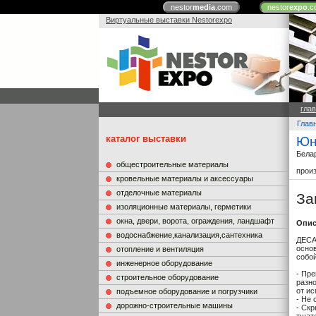
nestor
media
.com
nestor
expo
.c
Виртуальные выставки Nestorexpo
гла
Глав
каталог выставки
Юн
Бела
общестроительные материалы
прои
кровельные материалы и аксессуары
отделочные материалы
За
изоляционные материалы, герметики
окна, двери, ворота, ограждения, ландшафт
Опис
водоснабжение,канализация,сантехника
ДЕСА
осно
отопление и вентиляция
собой
инженерное оборудование
- Пр
строительное оборудование
разно
от и
подъемное оборудование и погрузчики
- Не 
дорожно-строительные машины
- Скр