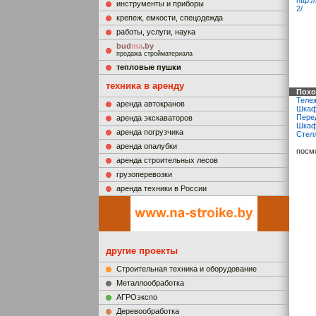
http:
инструменты и приборы
2/
крепеж, емкости, спецодежда
работы, услуги, наука
bud
ma
.by
продажа стройматериала
тепловые пушки
техника в аренду
Похо
Теле
аренда автокранов
Шкаф
Пере
аренда экскаваторов
Шкаф
аренда погрузчика
Стел
аренда опалубки
посм
аренда строительных лесов
грузоперевозки
аренда техники в России
другие проекты
Строительная техника и оборудование
Металлообработка
АГРОэкспо
Деревообработка