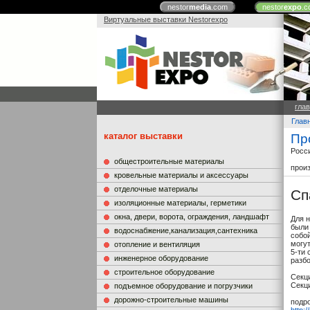
nestor
media
.com
nestor
expo
.c
Виртуальные выставки Nestorexpo
гла
Глав
каталог выставки
Пр
Росс
общестроительные материалы
прои
кровельные материалы и аксессуары
отделочные материалы
Сп
изоляционные материалы, герметики
окна, двери, ворота, ограждения, ландшафт
Для 
были
водоснабжение,канализация,сантехника
собо
могут
отопление и вентиляция
5-ти
инженерное оборудование
разбо
строительное оборудование
Секц
Секц
подъемное оборудование и погрузчики
дорожно-строительные машины
подр