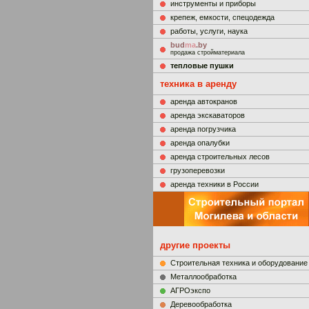
инструменты и приборы
крепеж, емкости, спецодежда
работы, услуги, наука
bud
ma
.by
продажа стройматериала
тепловые пушки
техника в аренду
аренда автокранов
аренда экскаваторов
аренда погрузчика
аренда опалубки
аренда строительных лесов
грузоперевозки
аренда техники в России
другие проекты
Строительная техника и оборудование
Металлообработка
АГРОэкспо
Деревообработка