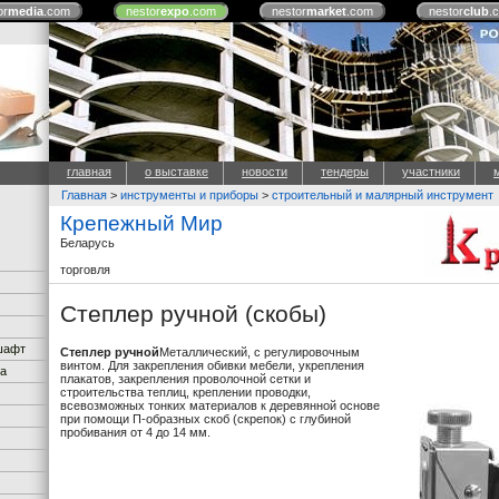
or
media
.com
nestor
expo
.com
nestor
market
.com
nestor
club
.
главная
о выставке
новости
тендеры
участники
Главная
>
инструменты и приборы
>
строительный и малярный инструмент
Крепежный Мир
Беларусь
торговля
Степлер ручной (скобы)
дшафт
Степлер ручной
Металлический, с регулировочным
винтом. Для закрепления обивки мебели, укрепления
ка
плакатов, закрепления проволочной сетки и
строительства теплиц, креплении проводки,
всевозможных тонких материалов к деревянной основе
при помощи П-образных скоб (скрепок) с глубиной
пробивания от 4 до 14 мм.