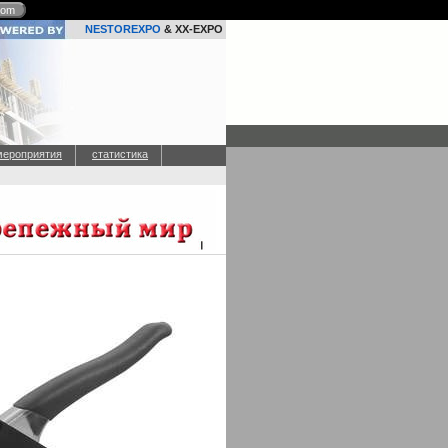
com
NESTOREXPO
& XX-EXPO
мероприятия
статистика