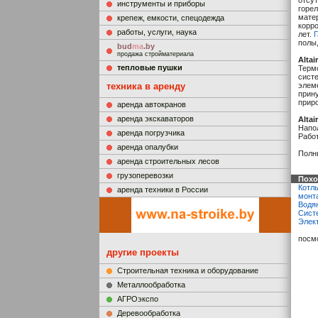
отсу
инструменты и приборы
горе
мате
крепеж, емкости, спецодежда
корро
работы, услуги, наука
лет.
Г
полы,
bud
ma
.by
продажа стройматериала
Altai
тепловые пушки
Терм
сист
техника в аренду
элеме
прин
прир
аренда автокранов
аренда экскаваторов
Altai
Напол
аренда погрузчика
Рабо
аренда опалубки
Полн
аренда строительных лесов
грузоперевозки
Похо
Котлы
аренда техники в России
монт
Водя
Сист
Элек
посм
другие проекты
Строительная техника и оборудование
Металлообработка
АГРОэкспо
Деревообработка