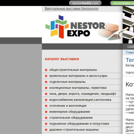
nestor
media
.com
nestor
expo
.c
Виртуальные выставки Nestorexpo
гла
Глав
каталог выставки
Те
Бела
общестроительные материалы
торг
кровельные материалы и аксессуары
отделочные материалы
Ко
изоляционные материалы, герметики
окна, двери, ворота, ограждения, ландшафт
Напо
на тр
водоснабжение,канализация,сантехника
—чуг
—уни
отопление и вентиляция
(дизе
инженерное оборудование
—нап
строительное оборудование
Напо
выпус
подъемное оборудование и погрузчики
двух-
дорожно-строительные машины
Дизе