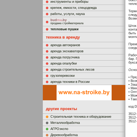
обес
инструменты и приборы
тепл
крепеж, емкости, спецодежда
Терм
работы, услуги, наука
следу
Возм
bud
ma
.by
продажа стройматериала
Шток
тепловые пушки
конта
быть
техника в аренду
монт
Преи
аренда автокранов
соеди
аренда экскаваторов
Рабоч
аренда погрузчика
бар.
букса
аренда опалубки
аренда строительных лесов
Осно
грузоперевозки
• Пр
• Во
аренда техники в России
• Защ
• Ми
• Оп
• Мож
• Так
код 
другие проекты
3512-
Строительная техника и оборудование
3512-
3512-
Металлообработка
АГРОэкспо
Деревообработка