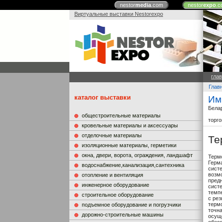
nestor
media
.com
nestor
expo
.c
Виртуальные выставки Nestorexpo
гла
Глав
каталог выставки
Им
Бела
общестроительные материалы
торг
кровельные материалы и аксессуары
отделочные материалы
Те
изоляционные материалы, герметики
окна, двери, ворота, ограждения, ландшафт
Терм
Герм
водоснабжение,канализация,сантехника
сист
возм
отопление и вентиляция
пред
инженерное оборудование
сист
темп
строительное оборудование
с рез
терм
подъемное оборудование и погрузчики
точн
дорожно-строительные машины
осущ