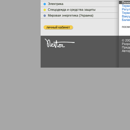
Похо
Электрика
Термо
Регул
Cпецодежда и средства защиты
Терм
Мировая энергетика (Украина)
Ваку
Бала
посм
личный кабинет
© 200
Разр
Пред
Авто