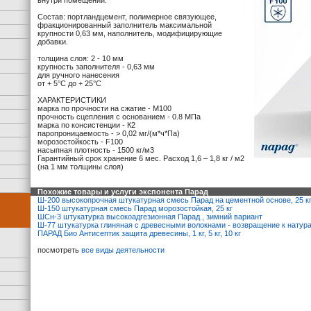
внутри помещений.
Состав: портландцемент, полимерное связующее,
фракционированный заполнитель максимальной
крупности 0,63 мм, наполнитель, модифицирующие
добавки.
толщина слоя: 2 - 10 мм
крупность заполнителя - 0,63 мм
для ручного нанесения
от + 5°С до + 25°С
ХАРАКТЕРИСТИКИ
марка по прочности на сжатие - М100
прочность сцепления с основанием - 0.8 МПа
марка по консистенции - К2
паропроницаемость - > 0,02 мг/(м*ч*Па)
морозостойкость - F100
насыпная плотность - 1500 кг/м3
Гарантийный срок хранение 6 мес. Расход 1,6 – 1,8 кг / м2
(на 1 мм толщины слоя)
Похожие товары и услуги экспонента Парад
Ш-200 высокопрочная штукатурная смесь Парад на цементной основе, 25 к
Ш-150 штукатурная смесь Парад морозостойкая, 25 кг
ШСн-3 штукатурка высокоадгезионная Парад , зимний вариант
Ш-77 штукатурка глиняная с древесными волокнами - возвращение к нату
ПАРАД Био Антисептик защита древесины, 1 кг, 5 кг, 10 кг
посмотреть
все виды деятельности