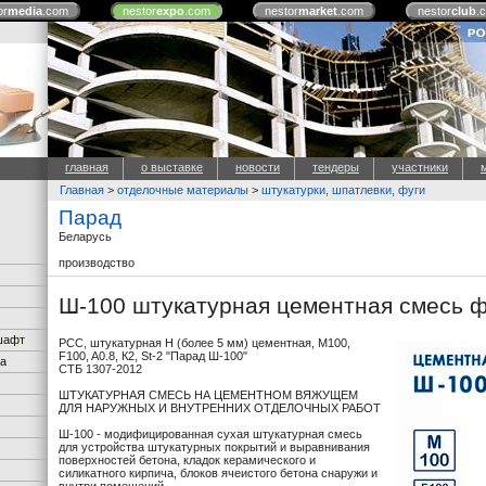
or
media
.com
nestor
expo
.com
nestor
market
.com
nestor
club
.
главная
о выставке
новости
тендеры
участники
Главная
>
отделочные материалы
>
штукатурки, шпатлевки, фуги
Парад
Беларусь
производство
Ш-100 штукатурная цементная смесь ф
дшафт
РСС, штукатурная Н (более 5 мм) цементная, М100,
F100, A0.8, К2, St-2 "Парад Ш-100"
ка
СТБ 1307-2012
ШТУКАТУРНАЯ СМЕСЬ НА ЦЕМЕНТНОМ ВЯЖУЩЕМ
ДЛЯ НАРУЖНЫХ И ВНУТРЕННИХ ОТДЕЛОЧНЫХ РАБОТ
Ш-100 - модифицированная сухая штукатурная смесь
для устройства штукатурных покрытий и выравнивания
поверхностей бетона, кладок керамического и
силикатного кирпича, блоков ячеистого бетона снаружи и