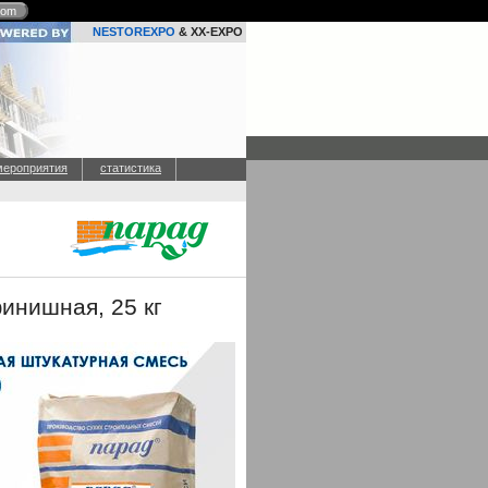
com
NESTOREXPO
& XX-EXPO
мероприятия
статистика
инишная, 25 кг