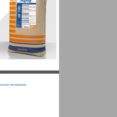
г
ральным материалам