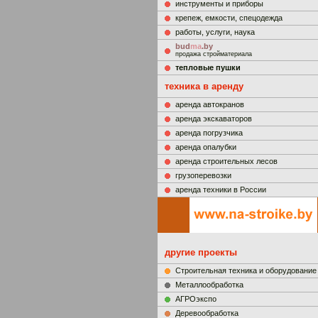
инструменты и приборы
крепеж, емкости, спецодежда
работы, услуги, наука
bud
ma
.by
продажа стройматериала
тепловые пушки
техника в аренду
аренда автокранов
аренда экскаваторов
аренда погрузчика
аренда опалубки
аренда строительных лесов
грузоперевозки
аренда техники в России
другие проекты
Строительная техника и оборудование
Металлообработка
АГРОэкспо
Деревообработка