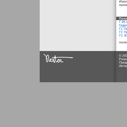
Изго
назн
Похо
Г-86 
Гидр
ГС П
ГС П
ГС Ж
посм
© 200
Разр
Пред
Авто