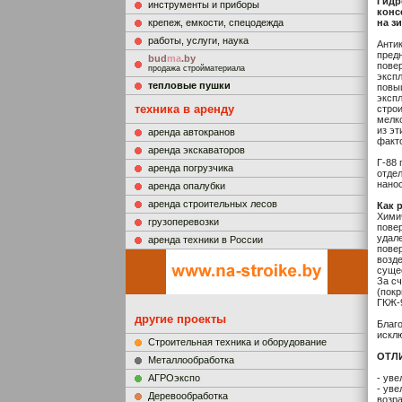
Гидр
инструменты и приборы
конс
крепеж, емкости, спецодежда
на зи
работы, услуги, наука
Анти
пред
bud
ma
.by
пове
продажа стройматериала
эксп
тепловые пушки
повы
эксп
техника в аренду
стро
мелко
из э
аренда автокранов
факт
аренда экскаваторов
Г-88
аренда погрузчика
отде
нанос
аренда опалубки
аренда строительных лесов
Как 
Хими
грузоперевозки
пове
удале
аренда техники в России
повер
возде
сущес
За с
(пок
ГКЖ-9
другие проекты
Благ
искл
Строительная техника и оборудование
ОТЛ
Металлообработка
АГРОэкспо
- уве
- уве
Деревообработка
возра