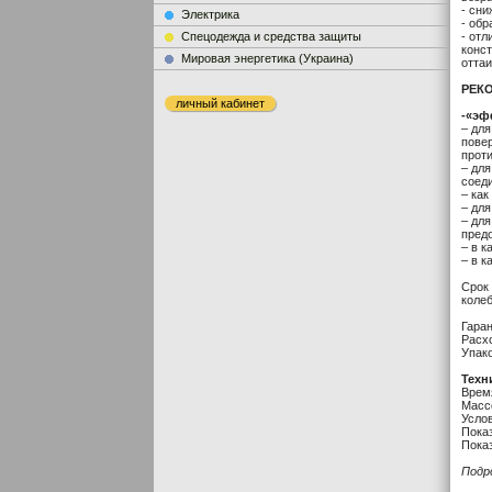
- сни
Электрика
- обр
Cпецодежда и средства защиты
- отл
конс
Мировая энергетика (Украина)
отта
РЕК
личный кабинет
-«эф
– для
пове
прот
– дл
соед
– как
– для
– дл
предо
– в к
– в к
Срок
колеб
Гаран
Расхо
Упако
Техн
Время
Масс
Услов
Пока
Пока
Подр