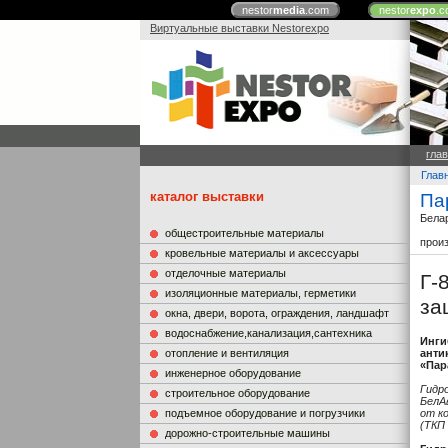
nestor
media
.com
nestor
expo
.c
Виртуальные выставки Nestorexpo
гла
Глав
каталог выставки
Па
Бела
общестроительные материалы
прои
кровельные материалы и аксессуары
отделочные материалы
Г-
изоляционные материалы, герметики
за
окна, двери, ворота, ограждения, ландшафт
водоснабжение,канализация,сантехника
Инги
отопление и вентиляция
анти
«Пар
инженерное оборудование
Гидр
строительное оборудование
БелА
подъемное оборудование и погрузчики
от к
(ТКП 
дорожно-строительные машины