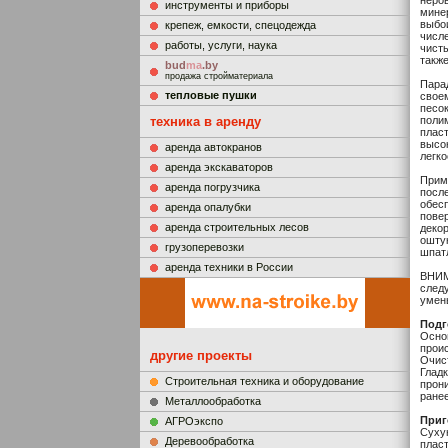
неров
инструменты и приборы
мине
выбои
крепеж, емкости, спецодежда
числе
работы, услуги, наука
чист
также
bud
ma
.by
продажа стройматериала
Парад
тепловые пушки
свое
песо
техника в аренду
поли
плас
высок
аренда автокранов
легко
аренда экскаваторов
Прим
аренда погрузчика
посл
обесп
аренда опалубки
пове
аренда строительных лесов
деко
ошту
грузоперевозки
шпат
аренда техники в России
ВНИМ
след
умен
Подг
Основ
прои
другие проекты
Очис
Глад
Строительная техника и оборудование
прон
ранее
Металлообработка
Приг
АГРОэкспо
Суху
Деревообработка
плас