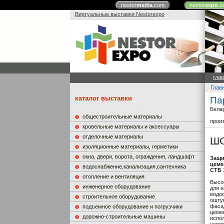
nestor
media
.com
nestor
expo
.c
Виртуальные выставки Nestorexpo
гла
Глав
каталог выставки
Па
Бела
общестроительные материалы
прои
кровельные материалы и аксессуары
отделочные материалы
ШС
изоляционные материалы, герметики
окна, двери, ворота, ограждения, ландшафт
Защи
цеме
водоснабжение,канализация,сантехника
СТБ 
отопление и вентиляция
Высо
инженерное оборудование
для 
водо
строительное оборудование
ошту
фасад
подъемное оборудование и погрузчики
цеме
дорожно-строительные машины
испо