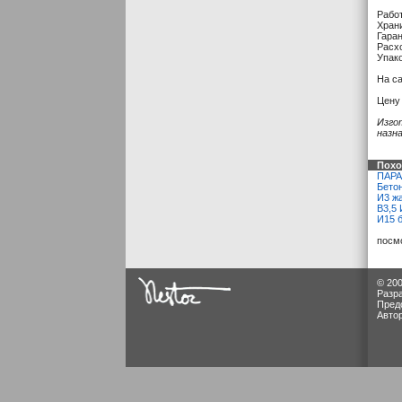
Работ
Храни
Гаран
Расхо
Упак
На с
Цену 
Изго
назн
Похо
ПАРАД
Бето
И3 жа
B3,5 
И15 б
посм
© 200
Разр
Пред
Авто