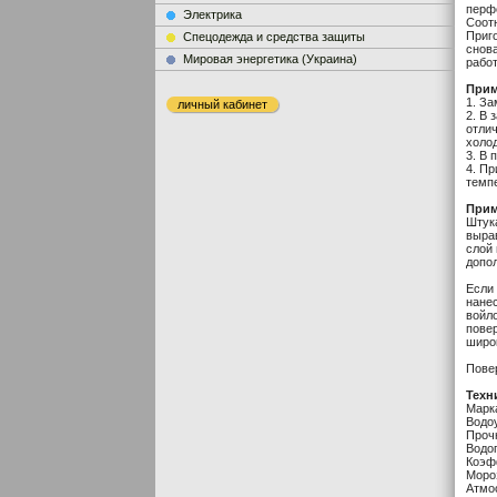
перф
Электрика
Соотн
Приго
Cпецодежда и средства защиты
снова
Мировая энергетика (Украина)
рабо
Прим
1. З
личный кабинет
2. В
отлич
холо
3. В
4. Пр
темпе
Прим
Штук
выра
слой
допо
Если 
нане
войл
пове
широ
Повер
Техн
Марк
Водо
Проч
Водоп
Коэф
Моро
Атмо