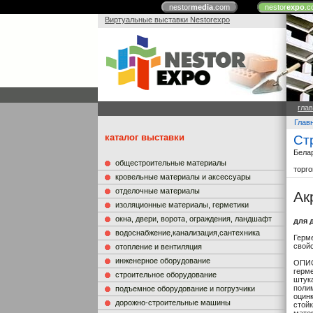
nestor
media
.com
nestor
expo
.c
Виртуальные выставки Nestorexpo
гла
Глав
каталог выставки
Ст
Бела
общестроительные материалы
торг
кровельные материалы и аксессуары
отделочные материалы
Ак
изоляционные материалы, герметики
окна, двери, ворота, ограждения, ландшафт
для 
водоснабжение,канализация,сантехника
Герм
свойс
отопление и вентиляция
инженерное оборудование
ОПИС
герме
строительное оборудование
штука
полим
подъемное оборудование и погрузчики
оцинк
дорожно-строительные машины
стой