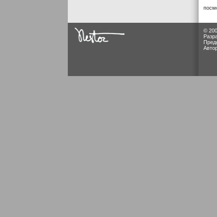
посм
© 200
Разр
Пред
Авто