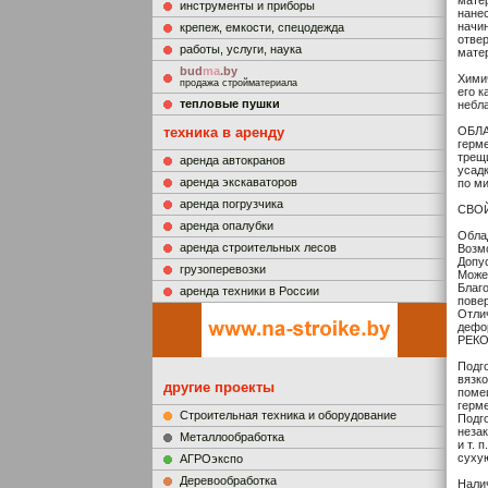
мате
инструменты и приборы
нанес
начи
крепеж, емкости, спецодежда
отве
работы, услуги, наука
мате
bud
ma
.by
Хими
продажа стройматериала
его к
тепловые пушки
небл
техника в аренду
ОБЛА
герме
трещи
аренда автокранов
усад
аренда экскаваторов
по ми
аренда погрузчика
СВО
аренда опалубки
Обла
аренда строительных лесов
Возм
Допус
грузоперевозки
Може
Благ
аренда техники в России
пове
Отли
дефо
РЕК
Подго
вязк
другие проекты
поме
герме
Строительная техника и оборудование
Подго
неза
Металлообработка
и т. 
сухую
АГРОэкспо
Деревообработка
Нали