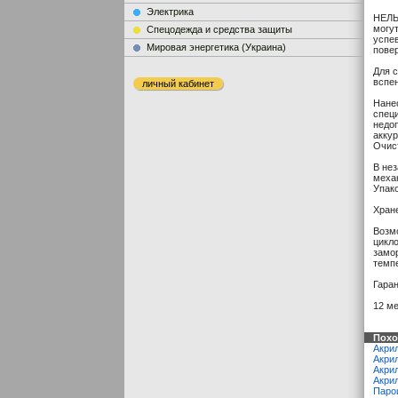
Электрика
НЕЛЬЗ
могут
Cпецодежда и средства защиты
успев
Мировая энергетика (Украина)
пове
Для 
вспен
личный кабинет
Нане
специ
недо
акку
Очис
В не
меха
Упако
Хране
Возмо
цикло
замор
темпе
Гаран
12 м
Похо
Акрил
Акри
Акри
Акри
Паро