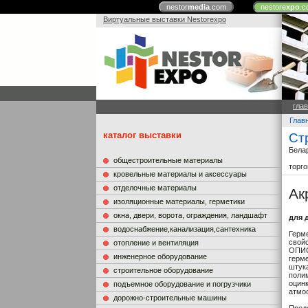
nestor
media
.com
nestor
expo
.c
Виртуальные выставки Nestorexpo
гла
Глав
каталог выставки
Ст
Бела
общестроительные материалы
торг
кровельные материалы и аксессуары
отделочные материалы
Ак
изоляционные материалы, герметики
окна, двери, ворота, ограждения, ландшафт
для 
водоснабжение,канализация,сантехника
Герм
свойс
отопление и вентиляция
ОПИС
инженерное оборудование
герме
штука
строительное оборудование
полим
оцинк
подъемное оборудование и погрузчики
атмо
дорожно-строительные машины