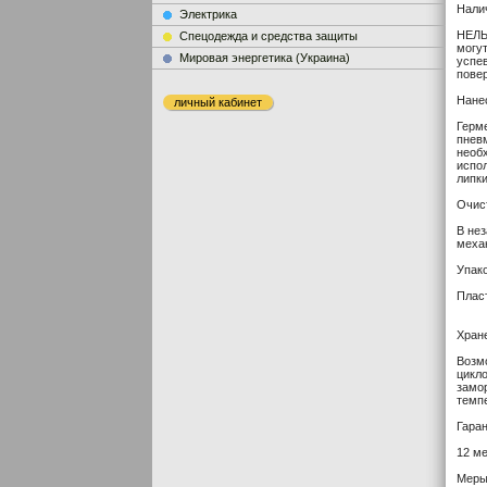
Нали
Электрика
НЕЛЬЗ
Cпецодежда и средства защиты
могут
Мировая энергетика (Украина)
успев
пове
Нане
личный кабинет
Герм
пнев
необ
испо
липк
Очис
В не
меха
Упако
Пласт
Хране
Возмо
цикло
замор
темпе
Гара
12 м
Меры