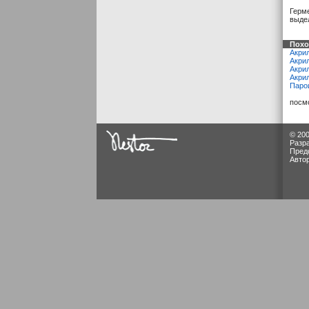
Герме
выде
Похо
Акрил
Акри
Акри
Акри
Паро
посм
© 200
Разр
Пред
Авто