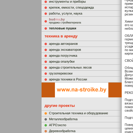
Пред
инструменты и приборы
прим
испа
крепеж, емкости, спецодежда
вулк
работы, услуги, наука
рези
bud
ma
.by
Хими
продажа стройматериала
его к
тепловые пушки
небл
техника в аренду
ОБЛА
герме
трещи
аренда автокранов
усад
аренда экскаваторов
по м
кирпи
аренда погрузчика
СВО
аренда опалубки
аренда строительных лесов
Обла
Возм
грузоперевозки
Допус
Може
аренда техники в России
Благ
пове
РЕК
Подго
вязк
другие проекты
поме
свойс
Строительная техника и оборудование
Подг
Металлообработка
Повер
АГРОэкспо
цеме
Деревообработка
очист