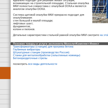
идеально подходит для решения любых ситуаций,
возникающих на строительной площадке. Стальная опалубка
МКИ полностью совместима с опалубкой DOKA и является
аналогом опалубки DOKA.
Система щитовой опалубки МКИ прекрасно подходит для
опалубливания:
стен большой и малой площади;
лифтовых шахт;
фундаментов;
колонн и пилонов.
Детальные характеристики стальной рамной опалубки МКИ смотрите
на это
Похожие товары и услуги экспонента МонолитКомплект-Инвест
Трансформаторы (станции) для прогрева бетона
Глубинные вибраторы
Штукатурные станции (производство Россия)
Станки для металлообработки (гильотинные ножницы)
Бетонораздаточные стрелы
посмотреть
все виды деятельности