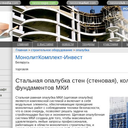
or
media
.com
nestor
expo
.com
nestor
market
.com
nestor
club
.
главная
о выставке
новости
тендеры
участники
Главная
>
строительное оборудование
>
опалубка
МонолитКомплект-Инвест
Беларусь
торговля
Стальная опалубка стен (стеновая), к
фундаментов МКИ
дшафт
ка
Стальная рамная опалубка МКИ (щитовая опалубка)
является комплексной системой и включает в себя
модульные элементы, обеспечивающие проведение
монолитных работ с соблюдением техники безопасности,
что в свою очередь, позволяет решать задачи на
стройплощадке быстро и экономично. Щитовая опалубочная
система МКИ создана для того, чтобы максимально
удовлетворить любые запросы профессионалов,
работающих в области монолитного строительства, и