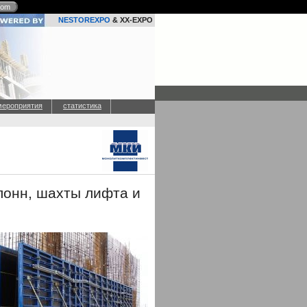
com
NESTOREXPO
& XX-EXPO
мероприятия
статистика
олонн, шахты лифта и