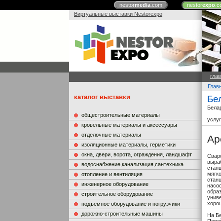
nestor
media
.com
nestor
expo
.c
Виртуальные выставки Nestorexpo
гла
Глав
каталог выставки
Бе
Бела
общестроительные материалы
услу
кровельные материалы и аксессуары
отделочные материалы
Ар
изоляционные материалы, герметики
окна, двери, ворота, ограждения, ландшафт
Свар
выра
водоснабжение,канализация,сантехника
стан
мягко
отопление и вентиляция
стан
инженерное оборудование
насо
образ
строительное оборудование
унив
хоро
подъемное оборудование и погрузчики
дорожно-строительные машины
На Б