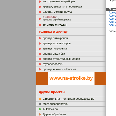
Пере
инструменты и приборы
крепеж, емкости, спецодежда
Похо
работы, услуги, наука
Арен
Аренд
bud
ma
.by
Арен
продажа стройматериала
Арен
тепловые пушки
Арен
техника в аренду
посм
аренда автокранов
аренда экскаваторов
аренда погрузчика
аренда опалубки
аренда строительных лесов
грузоперевозки
аренда техники в России
другие проекты
Строительная техника и оборудование
Металлообработка
АГРОэкспо
Деревообработка