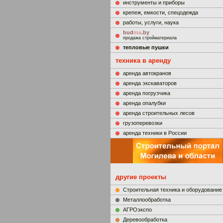
инструменты и приборы
крепеж, емкости, спецодежда
работы, услуги, наука
bud
ma
.by
продажа стройматериала
тепловые пушки
техника в аренду
аренда автокранов
аренда экскаваторов
аренда погрузчика
аренда опалубки
аренда строительных лесов
грузоперевозки
аренда техники в России
другие проекты
Строительная техника и оборудование
Металлообработка
АГРОэкспо
Деревообработка