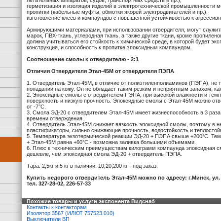
летательных аппаратов, судов, транспортных средств и пр.);
герметизация и изоляция изделий в электротехнической промышленности м
пропитки (кабельные муфты, обмотки якорей электродвигателей и пр.).
изготовление клеев и компаундов с повышенной устойчивостью к агрессив
Армирующими материалами, при использовании отвердителя, могут служить
марок, ПВХ-ткань, углеродная ткань, а также другие ткани, кроме пропиле
должна учитываться его стойкость к химической среде, в которой будет эк
конструкция, и способность к пропитке эпоксидным компаундом.
Соотношение смолы к отвердителю - 2:1
Отличия Отвердителя Этал-45М от отвердителя ПЭПА
1. Отвердитель Этал-45М, в отличие от полиэтиленполиаминов (ПЭПА), не 
попадании на кожу. Он не обладает таким резким и неприятным запахом, к
2. Эпоксидные смолы с отвердителем ПЭПА, при высокой влажности и темп
поверхность и низкую прочность. Эпоксидные смолы с Этал-45М можно отв
от -7°С.
3. Смола ЭД-20 с отвердителем Этал-45М имеет жизнеспособность в 3 раз
времени отверждения.
4. Отвердитель Этал-45М снижает вязкость эпоксидной смолы, поэтому в н
пластификаторы, сильно снижающие прочность, водостойкость и теплостой
5. Температура экзотермической реакции ЭД-20 + ПЭПА свыше +200°С. Тем
+ Этал-45М равна +60°С - возможна заливка большими объемами.
6. Плюс к техническим преимуществам килограмм компаунда эпоксидная с
дешевле, чем эпоксидная смола ЭД-20 + отвердитель ПЭПА.
Тара: 2,5кг и 5 кг в наличии. 10,20,200 кг - под заказ.
Купить недорого отвердитель Этал-45М можно по адресу: г.Минск, ул.
тел. 327-28-02, 226-57-33
Похожие товары и услуги экспонента Видснаб
Контакты к контакторам
Изолятор 3567 (ИЛЮТ 757523.010)
Выключатели ВП