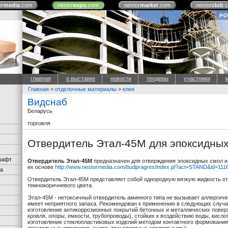
or
media
.com
nestor
expo
.com
nestor
market
.com
nestor
club
.
главная
о выставке
новости
тендеры
участники
Главная
>
отделочные материалы
>
клеи
Видснаб
Беларусь
торговля
Отвердитель Этал-45М для эпоксидны
дшафт
Отвердитель Этал-45М
предназначен для отверждения эпоксидных смол и
их основе
http://www.nestormedia.com/budpragres/index.pl?act=STAND&id=111
ка
Отвердитель Этал-45М представляет собой однородную вязкую жидкость от
темнокоричневого цвета.
Этал-45М - нетоксичный отвердитель аминного типа не вызывает аллергиче
имеет неприятного запаха. Рекомендован к применению в следующих случа
изготовление антикоррозионных покрытий бетонных и металлических повер
кровля, опоры, емкости, трубопроводы), стойких к воздействию воды, кисло
изготовление стеклопластиковых изделий методом контактного формования