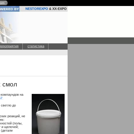
com
NESTOREXPO
& XX-EXPO
мероприятия
статистика
х смол
 компаундов на
67.
 светло до
ских реакций, не
ях:
хностей (полы,
т и щелочей;
 (детали