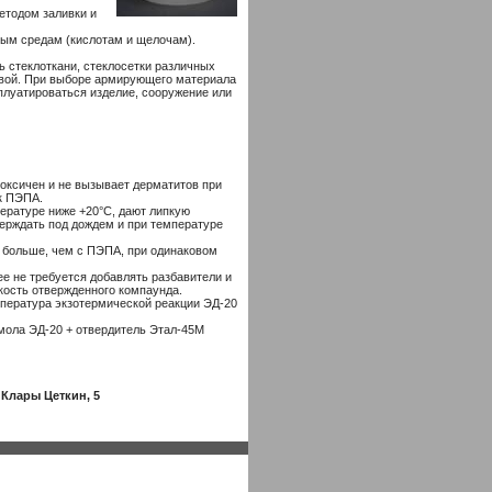
етодом заливки и
ным средам (кислотам и щелочам).
 стеклоткани, стеклосетки различных
новой. При выборе армирующего материала
сплуатироваться изделие, сооружение или
токсичен и не вызывает дерматитов при
ак ПЭПА.
ературе ниже +20°С, дают липкую
ерждать под дождем и при температуре
а больше, чем с ПЭПА, при одинаковом
ее не требуется добавлять разбавители и
кость отвержденного компаунда.
пература экзотермической реакции ЭД-20
мола ЭД-20 + отвердитель Этал-45М
 Клары Цеткин, 5