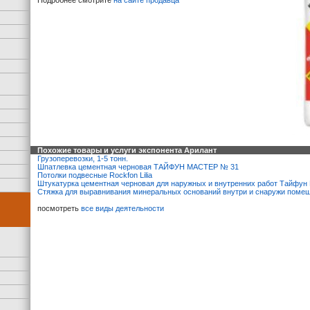
Подробнее смотрите
на сайте продавца
Похожие товары и услуги экспонента Арилант
Грузоперевозки, 1-5 тонн.
Шпатлевка цементная черновая ТАЙФУН МАСТЕР № 31
Потолки подвесные Rockfon Lilia
Штукатурка цементная черновая для наружных и внутренних работ Тайфун
Стяжка для выравнивания минеральных оснований внутри и снаружи поме
посмотреть
все виды деятельности