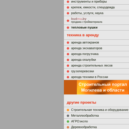
инструменты и приборы
крепеж, емкости, спецодежда
работы, услуги, наука
bud
ma
.by
продажа стройматериала
тепловые пушки
техника в аренду
аренда автокранов
аренда экскаваторов
аренда погрузчика
аренда опалубки
аренда строительных лесов
грузоперевозки
аренда техники в России
другие проекты
Строительная техника и оборудование
Металлообработка
АГРОэкспо
Деревообработка