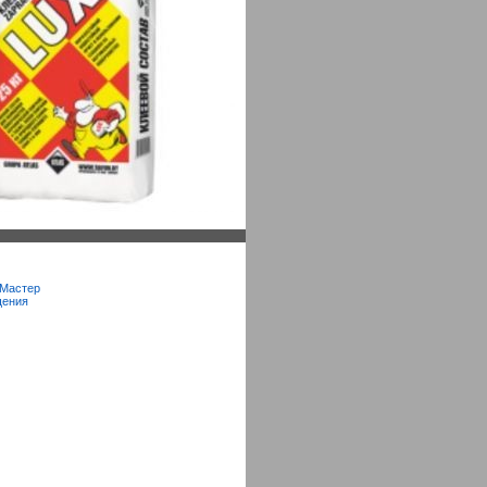
 Мастер
щения