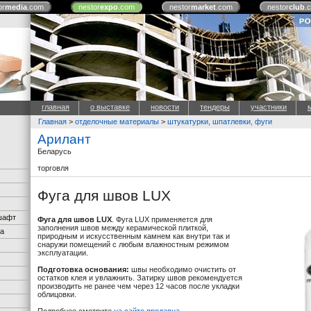
or
media
.com
nestor
expo
.com
nestor
market
.com
nestor
club
.
главная
о выставке
новости
тендеры
участники
Главная
>
отделочные материалы
>
штукатурки, шпатлевки, фуги
Арилант
Беларусь
торговля
Фуга для швов LUX
дшафт
Фуга для швов LUX
. Фуга LUX применяется для
заполнения швов между керамической плиткой,
ка
природным и искусственным камнем как внутри так и
снаружи помещений с любым влажностным режимом
эксплуатации.
Подготовка основания:
швы необходимо очистить от
остатков клея и увлажнить. Затирку швов рекомендуется
производить не ранее чем через 12 часов после укладки
облицовки.