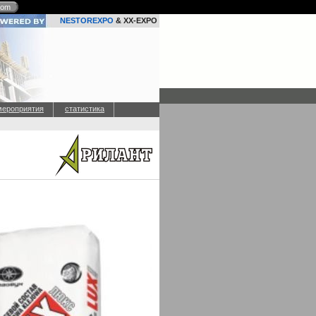
com
NESTOREXPO
& XX-EXPO
мероприятия
статистика