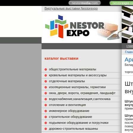
nestor
media
.com
nestor
expo
.c
Виртуальные выставки Nestorexpo
гла
Глав
каталог выставки
Ар
Бела
общестроительные материалы
торг
кровельные материалы и аксессуары
отделочные материалы
Шт
изоляционные материалы, герметики
вн
окна, двери, ворота, ограждения, ландшафт
водоснабжение,канализация,сантехника
Штук
отопление и вентиляция
внут
прим
инженерное оборудование
Штук
строительное оборудование
прим
подъемное оборудование и погрузчики
посл
повер
дорожно-строительные машины
внут