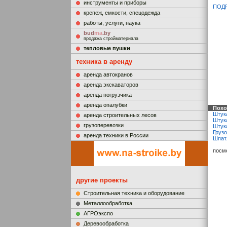
инструменты и приборы
ПОД
крепеж, емкости, спецодежда
работы, услуги, наука
bud
ma
.by
продажа стройматериала
тепловые пушки
техника в аренду
аренда автокранов
аренда экскаваторов
аренда погрузчика
аренда опалубки
Похо
Штук
аренда строительных лесов
Штук
грузоперевозки
Штук
Грузо
аренда техники в России
Шпат
посм
другие проекты
Строительная техника и оборудование
Металлообработка
АГРОэкспо
Деревообработка