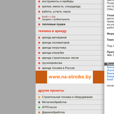
Высо
инструменты и приборы
Позв
инст
крепеж, емкости, спецодежда
Обесп
работы, услуги, наука
Указ
bud
ma
.by
диско
продажа стройматериала
прижа
тепловые пушки
на кл
работ
техника в аренду
Форм
аренда автокранов
Темп
аренда экскаваторов
Под з
аренда погрузчика
Прио
аренда опалубки
тел. 
аренда строительных лесов
грузоперевозки
Похо
Конта
аренда техники в России
Изол
Выкл
Кома
Клей
посм
другие проекты
Строительная техника и оборудование
Металлообработка
АГРОэкспо
Деревообработка