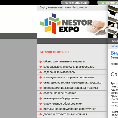
nestor
media
.com
nestor
expo
.c
Виртуальные выставки Nestorexpo
гла
Глав
каталог выставки
Ви
Бела
общестроительные материалы
торг
кровельные материалы и аксессуары
отделочные материалы
Сэ
изоляционные материалы, герметики
окна, двери, ворота, ограждения, ландшафт
Трёх
позв
водоснабжение,канализация,сантехника
идеа
сокр
отопление и вентиляция
прим
инженерное оборудование
изме
поно
строительное оборудование
толщ
подъемное оборудование и погрузчики
Прим
дорожно-строительные машины
Отлич