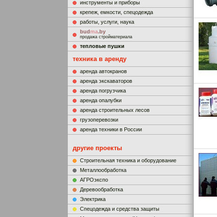
инструменты и приборы
крепеж, емкости, спецодежда
работы, услуги, наука
bud
ma
.by
продажа стройматериала
тепловые пушки
техника в аренду
аренда автокранов
аренда экскаваторов
аренда погрузчика
аренда опалубки
аренда строительных лесов
грузоперевозки
аренда техники в России
другие проекты
Строительная техника и оборудование
Металлообработка
АГРОэкспо
Деревообработка
Электрика
Cпецодежда и средства защиты