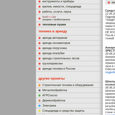
инструменты и приборы
ме
крепеж, емкости, спецодежда
Средс
работы, услуги, наука
12.06.2
bud
ma
.by
Гидроф
продажа стройматериала
"ЗАЩИ
защища
тепловые пушки
нераст
токсич
техника в аренду
НЕ КО
После 
аренда автокранов
тонкий 
аренда экскаваторов
Анкерн
аренда погрузчика
SPECTU
аренда опалубки
29.08.2
Анкерн
аренда строительных лесов
крепеж
примен
грузоперевозки
окна в
аренда техники в России
Обеспе
подроб
другие проекты
Шпиль
полно
Строительная техника и оборудование
08.08.2
Металлообработка
Шпильк
примен
АГРОэкспо
наращи
констр
Деревообработка
резьбо
Электрика
резьбо
необхо
Cпецодежда и средства защиты
стене «