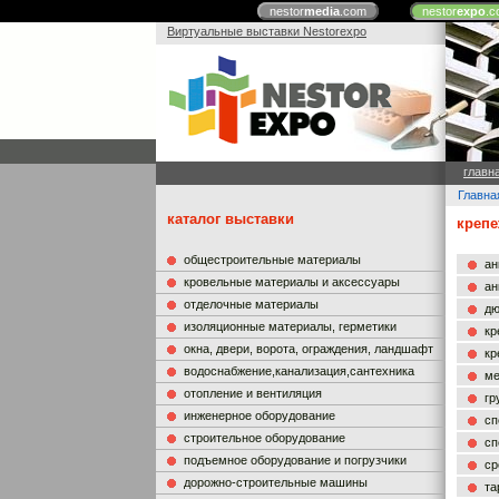
nestor
media
.com
nestor
expo
.c
Виртуальные выставки Nestorexpo
главн
Главна
каталог выставки
крепе
общестроительные материалы
ан
кровельные материалы и аксессуары
ан
отделочные материалы
дю
изоляционные материалы, герметики
кр
окна, двери, ворота, ограждения, ландшафт
кр
водоснабжение,канализация,сантехника
ме
отопление и вентиляция
гр
инженерное оборудование
сп
строительное оборудование
сп
подъемное оборудование и погрузчики
ср
дорожно-строительные машины
та