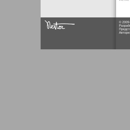
© 2009
Разраб
Предст
Автори