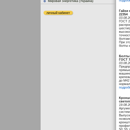
подроб
Мировая энергетика (Украина)
Гайки 
личный кабинет
22354
03.08.2
ГОСТ 2
распро
шестиг
высоко
точнос
болтам
При эт
болты и
Болты 
ГОСТ 7
03.08.2
Предпр
прямые
машино
крепежа
до М42
нормаль
подроб
Кронш
свето
19.08.2
Аргуме
систем
Выпуск
позвол
кроншт
профил
50; 55; 