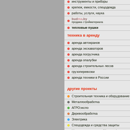
инструменты и приборы
крепеж, емкости, спецодежда
работы, услуги, наука
bud
ma
.by
продажа стройматериала
тепловые пушки
техника в аренду
аренда автокранов
аренда экскаваторов
аренда погрузчика
аренда опалубки
аренда строительных лесов
грузоперевозки
аренда техники в России
другие проекты
Строительная техника и оборудование
Металлообработка
АГРОэкспо
Деревообработка
Электрика
Cпецодежда и средства защиты