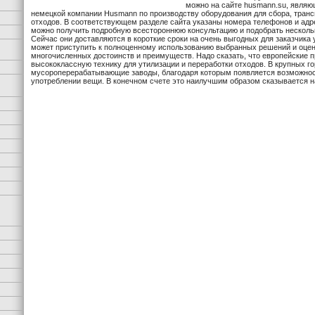
можно на сайте husmann.su, явля
немецкой компании Husmann по производству оборудования для сбора, транс
отходов. В соответствующем разделе сайта указаны номера телефонов и адр
можно получить подробную всестороннюю консультацию и подобрать несколь
Сейчас они доставляются в короткие сроки на очень выгодных для заказчика 
может приступить к полноценному использованию выбранных решений и оцен
многочисленных достоинств и преимуществ. Надо сказать, что европейские 
высококлассную технику для утилизации и переработки отходов. В крупных г
мусороперерабатывающие заводы, благодаря которым появляется возможнос
употреблении вещи. В конечном счете это наилучшим образом сказывается н