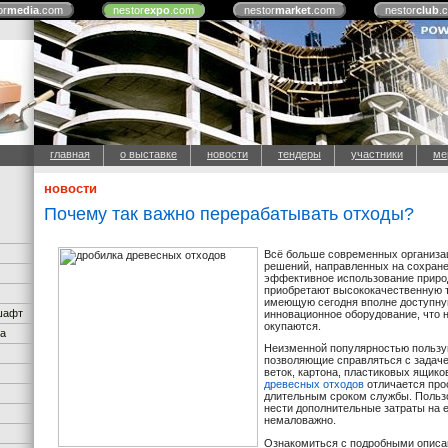
or
media
.com
nestor
expo
.com
nestor
market
.com
nestor
club
.
главная
о выставке
новости
тендеры
участники
ме
новости
Почему так важно перерабатывать отходы?
Всё больше современных организац
решений, направленных на сохране
эффективное использование природ
приобретают высококачественную т
имеющую сегодня вполне доступную
дшафт
инновационное оборудование, что н
окупаются.
ка
Неизменной популярностью пользу
позволяющие справляться с задаче
веток, картона, пластиковых ящико
древесных отходов
отличается про
длительным сроком службы. Польз
нести дополнительные затраты на е
немаловажно.
Ознакомиться с подробными описа