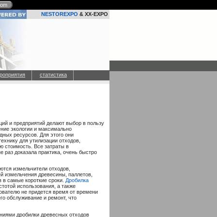
com
NESTOREXPO
& XX-EXPO
роприятия
статистика
ий и предприятий делают выбор в пользу
ние экологии и максимально
ных ресурсов. Для этого они
ехнику для утилизации отходов,
 стоимость. Все затраты в
е раз доказала практика, очень быстро
ются измельчители отходов,
й измельчения древесины, паллетов,
в в самые короткие сроки.
Дробилка
стотой использования, а также
ователю не придется время от времени
го обслуживание и ремонт, что
ниями дробилки древесных отходов