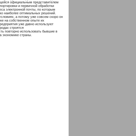
ющейся официальным представителем
портировки и первичной обработки
еса электронной почты, по которым
ко наиболее оптимальных решений.
условиях, а потому уже совсем скоро он
ке на собственном опыте их
предприятия уже давно используют
ородах строятся
ть повторно использовать бывшие в
а экономике страны.