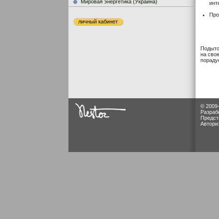
Мировая энергетика (Украина)
инт
Про
личный кабинет
Подыто
на свою
пораду
© 2009
Разраб
Предст
Автори