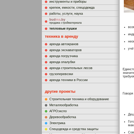
инструменты и приборы
крепеж, емкости, спецодежда
работы, услуги, наука
bud
ma
.by
продажа стройматериала
воз
тепловые пушки
инд
техника в аренду
нео
аренда автокранов
учё
аренда экскаваторов
аренда погрузчика
аренда опалубки
аренда строительных лесов
Единст
значит
грузоперевозки
требуе
аренда техники в России
другие проекты
Говоря
Строительная техника и оборудование
Металлообработка
АГРОэкспо
Деш
Деревообработка
Гот
Электрика
мак
Cпецодежда и средства защиты
Сов