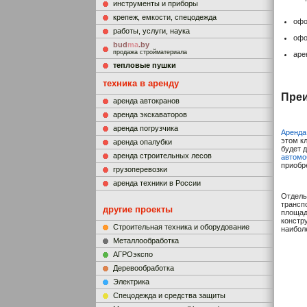
инструменты и приборы
крепеж, емкости, спецодежда
офо
работы, услуги, наука
офо
bud
ma
.by
продажа стройматериала
аре
тепловые пушки
техника в аренду
Преи
аренда автокранов
аренда экскаваторов
аренда погрузчика
Аренда
этом к
аренда опалубки
будет 
аренда строительных лесов
автомоб
приобр
грузоперевозки
аренда техники в России
Отдель
трансп
другие проекты
площад
констр
Строительная техника и оборудование
наибол
Металлообработка
АГРОэкспо
Деревообработка
Электрика
Cпецодежда и средства защиты