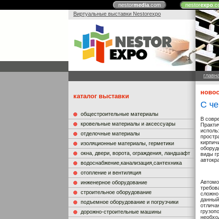
nestor
media
.com
nestor
expo
.c
Виртуальные выставки Nestorexpo
главн
новос
каталог выставки
С че
общестроительные материалы
В совр
кровельные материалы и аксессуары
Практи
исполь
отделочные материалы
простр
кирпич
изоляционные материалы, герметики
оборуд
окна, двери, ворота, ограждения, ландшафт
виды г
автокр
водоснабжение,канализация,сантехника
отопление и вентиляция
Автомо
инженерное оборудование
требов
строительное оборудование
сложно
данный
подъемное оборудование и погрузчики
отлича
грузоп
дорожно-строительные машины
необхо