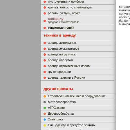
инструменты и приборы
которо
крепеж, емкости, спецодежда
магази
работы, услуги, наука
популя
необхо
bud
ma
.by
более 
продажа стройматериала
выбира
тепловые пушки
техника в аренду
аренда автокранов
аренда экскаваторов
аренда погрузчика
аренда опалубки
аренда строительных лесов
грузоперевозки
аренда техники в России
другие проекты
Строительная техника и оборудование
Металлообработка
АГРОэкспо
Деревообработка
Электрика
Cпецодежда и средства защиты