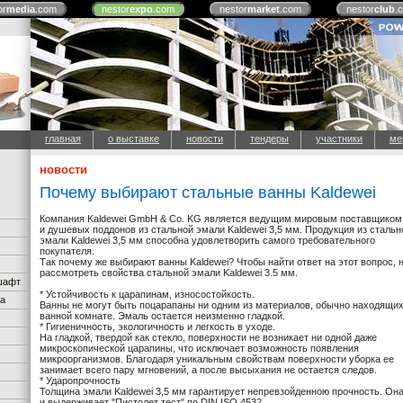
or
media
.com
nestor
expo
.com
nestor
market
.com
nestor
club
.
главная
о выставке
новости
тендеры
участники
ме
новости
Почему выбирают стальные ванны Kaldewei
Компания Kaldewei GmbH & Co. KG является ведущим мировым поставщиком
и душевых поддонов из стальной эмали Kaldewei 3,5 мм. Продукция из стальн
эмали Kaldewei 3,5 мм способна удовлетворить самого требовательного
покупателя.
Так почему же выбирают ванны Kaldewei? Чтобы найти ответ на этот вопрос, 
рассмотреть свойства стальной эмали Kaldewei 3.5 мм.
дшафт
* Устойчивость к царапинам, износостойкость.
ка
Ванны не могут быть поцарапаны ни одним из материалов, обычно находящих
ванной комнате. Эмаль остается неизменно гладкой.
* Гигиеничность, экологичность и легкость в уходе.
На гладкой, твердой как стекло, поверхности не возникает ни одной даже
микроскопической царапины, что исключает возможность появления
микроорганизмов. Благодаря уникальным свойствам поверхности уборка ее
занимает всего пару мгновений, а после высыхания не остается следов.
* Ударопрочность
Толщина эмали Kaldewei 3,5 мм гарантирует непревзойденною прочность. Она
и выдерживает "Пистолет тест" по DIN ISO 4532.