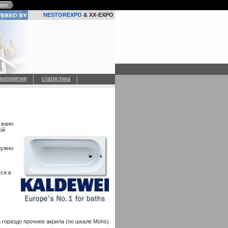
com
NESTOREXPO
& XX-EXPO
роприятия
статистика
 ванн
ой
нужно
ся в
 гораздо прочнее акрила (по шкале Mohs)