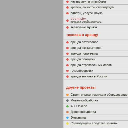
инструменты и приборы
крепеж, емкости, спецодежда
работы, услуги, наука
bud
ma
.by
продажа стройматериала
тепловые пушки
техника в аренду
аренда автокранов
аренда экскаваторов
аренда погрузчика
аренда опалубки
аренда строительных лесов
грузоперевозки
аренда техники в России
другие проекты
Строительная техника и оборудование
Металлообработка
АГРОэкспо
Деревообработка
Электрика
Cпецодежда и средства защиты