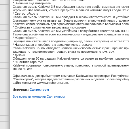
* Внешний вид материала
Стальная эмаль Kaldewei 3,5 мм обладает такими же свойствами как и стекл
керамика, что означает, что все предметы в ванной комнате могут соединятьс
* Светостойкость
Стальная эмаль Kaldewei 3,5 мм обладает высокой светостойкость и устойчи
благодаря чему она не выцветает.Эмаль исключительно устойчива к старени
Kaldewei использовались для оформления святыни волхвов в Кельнском собор
* Стойкость к химическим веществам и кислотам
Стальная эмаль Kaldewei 3,5 мм устойчива к воздействию кислот по DIN ISO 
Также она устойчива ко всем косметическим и медицинским препаратам и па
* Жаростойкость
Горящие или светящиеся предметы (например, свечи, сигареты) не оставят т
* Наименьшая способность к расширению материала
Сталь Kaldewei 3.5 мм обладает наименьшей способностью к расширению при
защищает от возникновения трещин, влага не повреждает структуру.
* Дизайн
Обладая почти 60 наградами, Kaldewei является одним из наиболее признанн
* 30-летняя гарантия
Kaldewei производит специальную эмаль, поверхность которой гарантированн
менее 30 лет.
Официальным дистрибьютором компании Kaldewei на территории Республик
"Сантехпром", которая предлагает ванны различных моделей. Более подроб
сайте компании www.santehprom.com.
Источник:
Сантехпром
Все новости компании Сантехпром