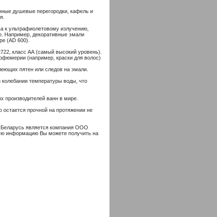
янные душевые перегородки, кафель и
я.
ва к ультрафиолетовому излучению,
ю. Например, декоративные эмали
е (AD 600).
2722, класс АА (самый высокий уровень).
рфюмерии (например, краски для волос)
леющих пятен или следов на эмали.
 колебании температуры воды, что
ых производителей ванн в мире.
о остается прочной на протяжении не
и Беларусь является компания ООО
ную информацию Вы можете получить на