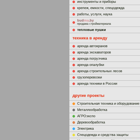
инструменты и приборы
крепеж, емкости, спецодежда
работы, услуги, наука
bud
ma
.by
продажа стройматериала
тепловые пушки
техника в аренду
аренда автокранов
аренда экскаваторов
аренда погрузчика
аренда опалубки
аренда строительных лесов
грузоперевозки
аренда техники в России
другие проекты
Строительная техника и оборудование
Металлообработка
АГРОэкспо
Деревообработка
Электрика
Cпецодежда и средства защиты