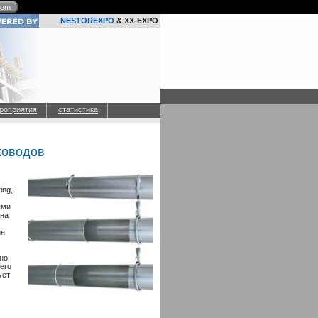
com
NESTOREXPO
& XX-EXPO
роприятия
статистика
ховодов
ing,
ыми
 на
ин
но
его
ует