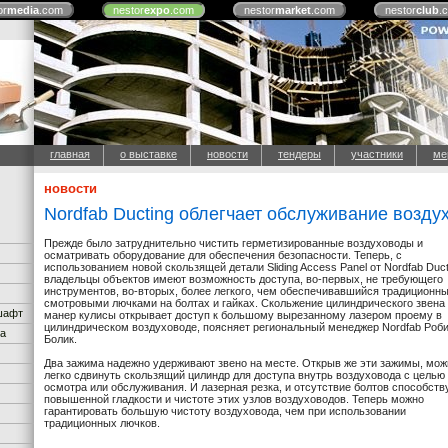
or
media
.com
nestor
expo
.com
nestor
market
.com
nestor
club
.
главная
о выставке
новости
тендеры
участники
ме
новости
Nordfab Ducting облегчает обслуживание возду
Прежде было затруднительно чистить герметизированные воздуховоды и
осматривать оборудование для обеспечения безопасности. Теперь, с
использованием новой скользящей детали Sliding Access Panel от Nordfab Duct
владельцы объектов имеют возможность доступа, во-первых, не требующего
инструментов, во-вторых, более легкого, чем обеспечивавшийся традиционн
смотровыми лючками на болтах и гайках. Скольжение цилиндрического звена
дшафт
манер кулисы открывает доступ к большому вырезанному лазером проему в
цилиндрическом воздуховоде, поясняет региональный менеджер Nordfab Роб
ка
Болик.
Два зажима надежно удерживают звено на месте. Открыв же эти зажимы, мож
легко сдвинуть скользящий цилиндр для доступа внутрь воздуховода с целью 
осмотра или обслуживания. И лазерная резка, и отсутствие болтов способств
повышенной гладкости и чистоте этих узлов воздуховодов. Теперь можно
гарантировать большую чистоту воздуховода, чем при использовании
традиционных лючков.