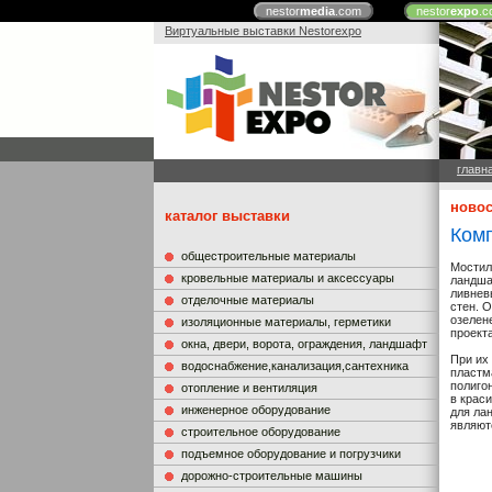
nestor
media
.com
nestor
expo
.c
Виртуальные выставки Nestorexpo
главн
новос
каталог выставки
Комп
общестроительные материалы
Мостил
кровельные материалы и аксессуары
ландша
ливнев
отделочные материалы
стен. 
озелен
изоляционные материалы, герметики
проект
окна, двери, ворота, ограждения, ландшафт
При их
водоснабжение,канализация,сантехника
пластм
полиго
отопление и вентиляция
в крас
инженерное оборудование
для ла
являют
строительное оборудование
подъемное оборудование и погрузчики
дорожно-строительные машины