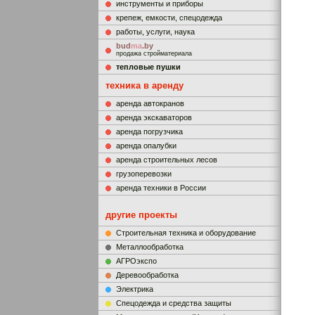
инструменты и приборы
крепеж, емкости, спецодежда
работы, услуги, наука
bud
ma
.by
продажа стройматериала
тепловые пушки
техника в аренду
аренда автокранов
аренда экскаваторов
аренда погрузчика
аренда опалубки
аренда строительных лесов
грузоперевозки
аренда техники в России
другие проекты
Строительная техника и оборудование
Металлообработка
АГРОэкспо
Деревообработка
Электрика
Cпецодежда и средства защиты