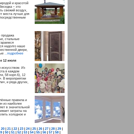
риродой и красотой
беседка – это
ть свежий воздух,
т места лучше для
непосредственным
е продажа
ые, стальные
стараемся
ся надолго наше
чественной двери,
рые
...подробнее
е 12 июля
 искусством. Из
ота в каждом
, 58 корп.6), 12
». В мероприятии
и», и ряда других,
лённые правила и
ин из наиболее
яет в значительной
нижает затраты на
елить холодное и
|
20
|
21
|
22
|
23
|
24
|
25
|
26
|
27
|
28
|
29
|
49
|
50
|
51
|
52
|
53
|
54
|
55
|
56
|
57
|
58
|