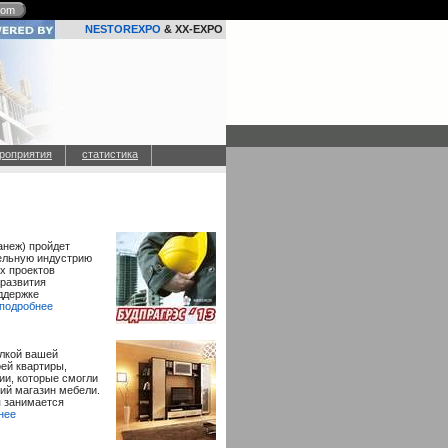
com
NESTOREXPO
& XX-EXPO
роприятия
статистика
анеж) пройдет
тельную индустрию
х проектов
 развития
ддержке
..подробнее
елкой вашей
ей квартиры,
и, которые смогли
ий магазин мебели.
я занимается
бнее