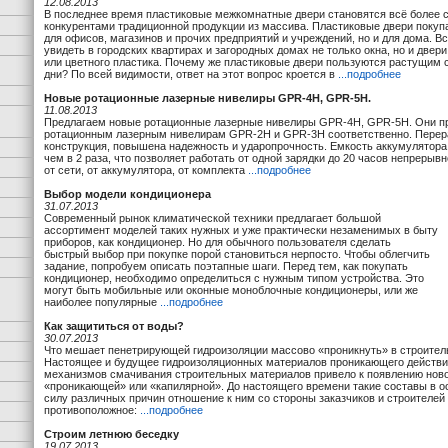
12.08.2013
В последнее время пластиковые межкомнатные двери становятся всё более
конкурентами традиционной продукции из массива. Пластиковые двери покуп
для офисов, магазинов и прочих предприятий и учреждений, но и для дома. 
увидеть в городских квартирах и загородных домах не только окна, но и двер
или цветного пластика. Почему же пластиковые двери пользуются растущим 
дни? По всей видимости, ответ на этот вопрос кроется в
...подробнее
Новые ротационные лазерные нивелиры GPR-4H, GPR-5H.
11.08.2013
Предлагаем новые ротационные лазерные нивелиры GPR-4H, GPR-5H. Они п
ротационным лазерным нивелирам GPR-2H и GPR-3H соответственно. Перер
конструкция, повышена надежность и ударопрочность. Емкость аккумулятора
чем в 2 раза, что позволяет работать от одной зарядки до 20 часов непрерывн
от сети, от аккумулятора, от комплекта
...подробнее
Выбор модели кондиционера
31.07.2013
Современный рынок климатической техники предлагает большой
ассортимент моделей таких нужных и уже практически незаменимых в быту
приборов, как кондиционер. Но для обычного пользователя сделать
быстрый выбор при покупке порой становиться нерпосто. Чтобы облегчить
задание, попробуем описать поэтапные шаги. Перед тем, как покупать
кондиционер, необходимо определиться с нужным типом устройства. Это
могут быть мобильные или оконные моноблочные кондиционеры, или же
наиболее популярные
...подробнее
Как защититься от воды?
30.07.2013
Что мешает пенетрирующей гидроизоляции массово «проникнуть» в строител
Настоящее и будущее гидроизоляционных материалов проникающего действи
механизмов смачивания строительных материалов привело к появлению ново
«проникающей» или «капилярной». До настоящего времени такие составы в о
силу различных причин отношение к ним со стороны заказчиков и строителе
противоположное:
...подробнее
Строим летнюю беседку
19.07.2013