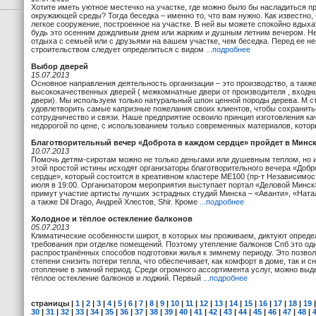
Хотите иметь уютное местечко на участке, где можно было бы насладиться п
окружающей среды? Тогда беседка – именно то, что вам нужно. Как известно, 
легкое сооружение, построенное на участке. В ней вы можете спокойно вдыха
будь это осенним дождливым днем или жарким и душным летним вечером. Не
отдыха с семьей или с друзьями на вашем участке, чем беседка. Перед ее 
строительством следует определиться с видом
...подробнее
Выбор дверей
15.07.2013
Основное направления деятельность организации – это производство, а такж
высококачественных дверей ( межкомнатные двери от производителя , входн
двери). Мы используем только натуральный шпон ценной породы дерева. М 
удовлетворить самые капризные пожелания своих клиентов, чтобы сохранить
сотрудничество и связи. Наше предприятие освоило принцип изготовления ка
недорогой по цене, с использованием только современных материалов, кото
Благотворительный вечер «Доброта в каждом сердце» пройдет в Минск
10.07.2013
Помочь детям-сиротам можно не только деньгами или душевным теплом, но и
этой простой истины исходят организаторы благотворительного вечера «Добр
сердце», который состоится в креативном кластере ME100 (пр-т Независимости
июля в 19:00. Организатором мероприятия выступает портал «Деловой Минск
примут участие артисты лучших эстрадных студий Минска – «Аванти», «Натал
а также Dil Drago, Андрей Хлестов, Shir. Кроме
...подробнее
Холодное и тёплое остекление балконов
05.07.2013
Климатические особенности широт, в которых мы проживаем, диктуют опреде
требования при отделке помещений. Поэтому утепление балконов Спб это од
распространённых способов подготовки жилья к зимнему периоду. Это позвол
степени снизить потери тепла, что обеспечивает, как комфорт в доме, так и с
отопление в зимний период. Среди огромного ассортимента услуг, можно выд
тёплое остекление балконов и лоджий. Первый
...подробнее
страницы
|
1
|
2
|
3
|
4
|
5
|
6
|
7
|
8
|
9
|
10
|
11
|
12
|
13
|
14
|
15
|
16
|
17
|
18
|
19
30
|
31
|
32
|
33
|
34
|
35
|
36
|
37
|
38
|
39
|
40
|
41
|
42
|
43
|
44
|
45
|
46
|
47
|
48
|