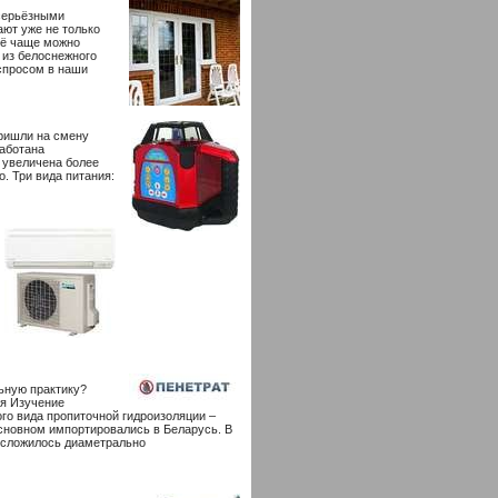
 серьёзными
ают уже не только
Всё чаще можно
и из белоснежного
спросом в наши
ришли на смену
аботана
 увеличена более
о. Три вида питания:
ьную практику?
я Изучение
го вида пропиточной гидроизоляции –
сновном импортировались в Беларусь. В
й сложилось диаметрально