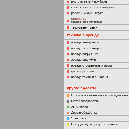
инструменты и приборы
крепеж, емкости, спецодежда
работы, услуги, наука
bud
ma
.by
продажа стройматериала
тепловые пушки
техника в аренду
аренда автокранов
аренда экскаваторов
аренда погрузчика
аренда опалубки
аренда строительных лесов
грузоперевозки
аренда техники в России
другие проекты
Строительная техника и оборудование
Металлообработка
АГРОэкспо
Деревообработка
Электрика
Cпецодежда и средства защиты