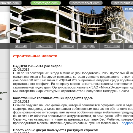
or
media
.com
nestor
expo
.com
nestor
market
.com
nestor
club
.
главная
о выставке
новости
тендеры
участники
ме
строительные новости
БУДПРАГРЭС-2013 уже скоро!
21.08.2013
С 10 по 13 сентября 2013 года в Минске (пр.Победителей, 20/2, Футбольный м
самая значимая в Беларуси выставка, которая успешно представляет строи
уже более 20 лет. Выставка «БУДПРАГРЭС» признана лидером среди подобны
строительного профиля. Ее по праву можно назвать показателем состояния и
строительной индустрии. Организатором является ЗАО «МинскЭкспо» при по
Министерства и архитектуры и строительства Республики Беларусь, Союза
.
дшафт
Качественные гостиные стенки продаются здесь
ка
13.08.2013
Если по задумке вашего дизайнера, который занимается оформлением и отд
квартиры или дома, а также по вашим собственным планам по обстановке сво
формированию ее интерьера, вам нужны особенные виды мебельной продукци
бы отличным образом вписаться в антураж комнат, то вам нужно найти хорош
Отлично, что на вашем пути вам встретилась компания БестМебелик, котора
производством мебели, являясь одной из самых лучших мебельных
...подро
Пластиковые двери пользуются растущим спросом