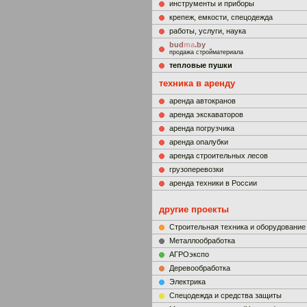
инструменты и приборы
крепеж, емкости, спецодежда
работы, услуги, наука
bud
ma
.by
продажа стройматериала
тепловые пушки
техника в аренду
аренда автокранов
аренда экскаваторов
аренда погрузчика
аренда опалубки
аренда строительных лесов
грузоперевозки
аренда техники в России
другие проекты
Строительная техника и оборудование
Металлообработка
АГРОэкспо
Деревообработка
Электрика
Cпецодежда и средства защиты