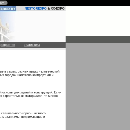
com
NESTOREXPO
& XX-EXPO
роприятия
статистика
ние в самых разных видах человеческой
ых городах налажена комфортная и
й основы для зданий и конструкций. Если
х строительных материалов, то можно
 специального горно-шахтного
ать механизмы, поднимающие и