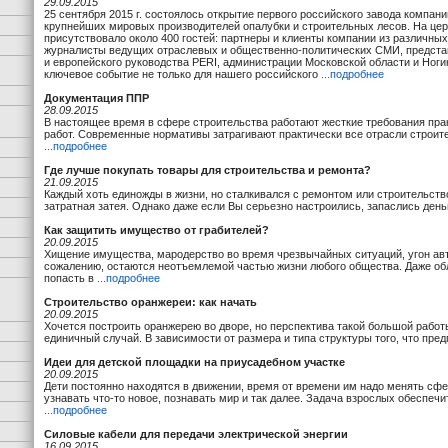
29.09.2015
25 сентября 2015 г. состоялось открытие первого российского завода компани
крупнейших мировых производителей опалубки и строительных лесов. На це
присутствовало около 400 гостей: партнеры и клиенты компании из различных
журналисты ведущих отраслевых и общественно-политических СМИ, предста
и европейского руководства PERI, администрации Московской области и Ноги
ключевое событие не только для нашего российского
...подробнее
Документация ППР
28.09.2015
В настоящее время в сфере строительства работают жесткие требования пра
работ. Современные нормативы затрагивают практически все отрасли строите
...подробнее
Где лучше покупать товары для строительства и ремонта?
21.09.2015
Каждый хоть единожды в жизни, но сталкивался с ремонтом или строительств
затратная затея. Однако даже если Вы серьезно настроились, запаслись ден
Как защитить имущество от грабителей?
20.09.2015
Хищение имущества, мародерство во время чрезвычайных ситуаций, угон авт
сожалению, остаются неотъемлемой частью жизни любого общества. Даже о
попасть в
...подробнее
Строительство оранжереи: как начать
20.09.2015
Хочется построить оранжерею во дворе, но перспектива такой большой работы 
единичный случай. В зависимости от размера и типа структуры того, что пре
Идеи для детской площадки на приусадебном участке
20.09.2015
Дети постоянно находятся в движении, время от времени им надо менять с
узнавать что-то новое, познавать мир и так далее. Задача взрослых обеспе
...подробнее
Силовые кабели для передачи электрической энергии
16.09.2015