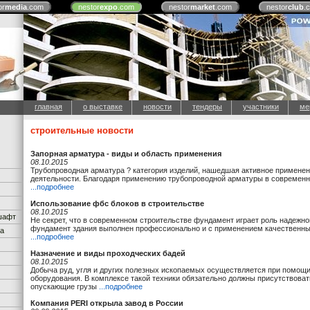
or
media
.com
nestor
expo
.com
nestor
market
.com
nestor
club
.
главная
о выставке
новости
тендеры
участники
ме
строительные новости
Запорная арматура - виды и область применения
08.10.2015
Трубопроводная арматура ? категория изделий, нашедшая активное примене
деятельности. Благодаря применению трубопроводной арматуры в современн
...подробнее
Использование фбс блоков в строительстве
08.10.2015
дшафт
Не секрет, что в современном строительстве фундамент играет роль надежно
фундамент здания выполнен профессионально и с применением качественны
ка
...подробнее
Назначение и виды проходческих бадей
08.10.2015
Добыча руд, угля и других полезных ископаемых осуществляется при помощи
оборудования. В комплексе такой техники обязательно должны присутствов
опускающие грузы
...подробнее
Компания PERI открыла завод в России