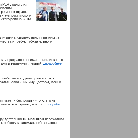
и PERI, одного из
ремонии
 регионов страны,
вители российского
нского района. «Это
ктически к каждому виду проводимых
льства и требуют обязательного
ом и прекрасно понимает насколько это
ьгами и терпением, первый
...подробнее
омобилей и водного транспорта, к
бладая небольшим имуществом, можно
пугает и беспокоит - что ж, это не
дполагается строить, начало
...подробнее
феру деятельности. Малышам необходимо
чить ребенку максимально безопасные