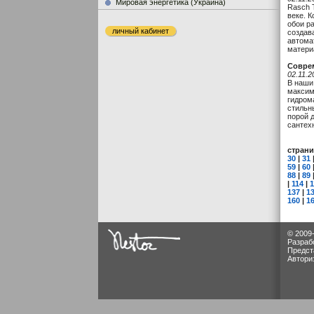
Мировая энергетика (Украина)
Rasch 
веке. 
обои р
личный кабинет
создав
автома
материа
Соврем
02.11.2
В наши
максим
гидром
стильн
порой 
сантех
стран
30
|
31
59
|
60
88
|
89
|
114
|
1
137
|
1
160
|
1
© 2009
Разраб
Предст
Автори