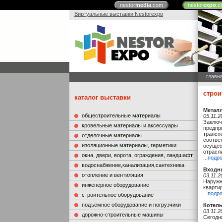
nestor
media
.com
nestor
expo
.c
Виртуальные выставки Nestorexpo
главн
строи
каталог выставки
Металл
общестроительные материалы
05.11.2
Заключ
кровельные материалы и аксессуары
предпр
трансп
отделочные материалы
соотве
изоляционные материалы, герметики
осущес
отрасл
окна, двери, ворота, ограждения, ландшафт
...подр
водоснабжение,канализация,сантехника
Входн
отопление и вентиляция
03.11.2
Наружн
инженерное оборудование
квартир
...подр
строительное оборудование
подъемное оборудование и погрузчики
Котел
03.11.2
дорожно-строительные машины
Сегодн