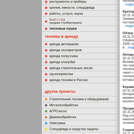
технол
инструменты и приборы
...подр
крепеж, емкости, спецодежда
Критер
работы, услуги, наука
02.11.2
Занима
bud
ma
.by
постро
продажа стройматериала
...подр
тепловые пушки
Обзор 
техника в аренду
02.11.2
Обойна
1935 г
аренда автокранов
в
...по
аренда экскаваторов
Аппара
аренда погрузчика
02.11.2
Возник
аренда опалубки
тех пор
аренда строительных лесов
теплон
через 
грузоперевозки
теплоо
которы
аренда техники в России
Керамо
02.11.2
другие проекты
Интерн
керамо
Строительная техника и оборудование
исклю
Металлообработка
Продаж
АГРОэкспо
02.11.2
Ряд от
Деревообработка
накопл
течени
Электрика
Cпецодежда и средства защиты
Соврем
02.11.2