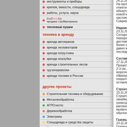
24.11.2
инструменты и приборы
На про
крепеж, емкости, спецодежда
отмети
объект
работы, услуги, наука
новой 
настоя
bud
ma
.by
Соврем
продажа стройматериала
тепловые пушки
Надеж
23.11.2
техника в аренду
Сегодн
передо
достиж
аренда автокранов
более 
аренда экскаваторов
давно 
послед
аренда погрузчика
Состав
аренда опалубки
17.11.2
аренда строительных лесов
Процес
2-3 см
грузоперевозки
морозн
образц
аренда техники в России
покрыт
оставл
другие проекты
Строит
15.11.2
Строительная техника и оборудование
Строит
линейк
Металлообработка
громоз
АГРОэкспо
распро
являет
Деревообработка
обычно
Электрика
Газовы
Cпецодежда и средства защиты
10.11.2
Газовы