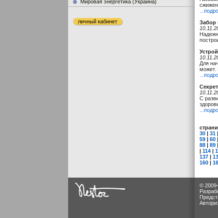
Мировая энергетика (Украина)
сжижен
...подр
личный кабинет
Забор 
10.11.2
Надежн
постро
Устрой
10.11.2
Для на
может.
...подр
Секрет
10.11.2
С разв
здоров
...подр
стран
30
|
31
59
|
60
88
|
89
|
114
|
1
137
|
1
160
|
1
© 2009
Разраб
Предст
Автори