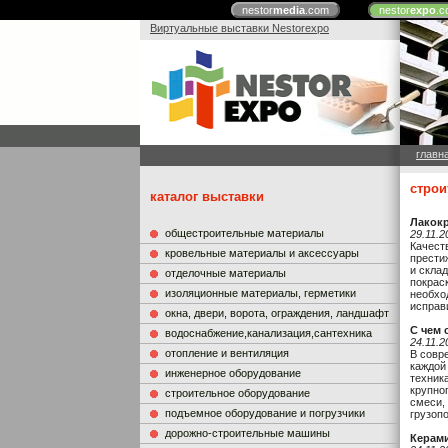
nestor
media
.com
nestor
expo
.c
Виртуальные выставки Nestorexpo
главн
строи
каталог выставки
Лакокр
общестроительные материалы
29.11.2
Качест
кровельные материалы и аксессуары
прести
и скла
отделочные материалы
покрас
изоляционные материалы, герметики
необхо
исправ
окна, двери, ворота, ограждения, ландшафт
С чем 
водоснабжение,канализация,сантехника
24.11.2
отопление и вентиляция
В совр
каждой
инженерное оборудование
техник
крупно
строительное оборудование
смеси,
подъемное оборудование и погрузчики
грузоп
дорожно-строительные машины
Керами