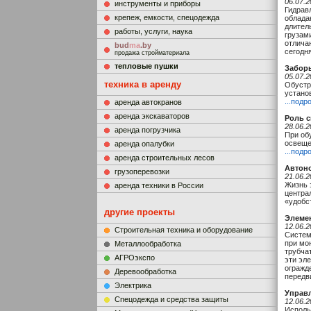
06.07.2
инструменты и приборы
Гидрав
крепеж, емкости, спецодежда
облада
длител
работы, услуги, наука
грузам
отлича
bud
ma
.by
сегодн
продажа стройматериала
тепловые пушки
Заборы
05.07.2
техника в аренду
Обустр
устано
...подр
аренда автокранов
аренда экскаваторов
Роль с
28.06.2
аренда погрузчика
При об
освеще
аренда опалубки
...подр
аренда строительных лесов
Автон
грузоперевозки
21.06.2
Жизнь 
аренда техники в России
центра
«удобс
другие проекты
Элемен
12.06.2
Строительная техника и оборудование
Систем
при мо
Металлообработка
трубча
АГРОэкспо
эти эл
огражд
Деревообработка
передв
Электрика
Управ
Cпецодежда и средства защиты
12.06.2
Исполь