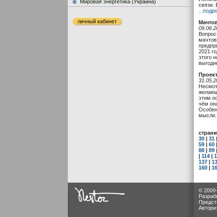
Мировая энергетика (Украина)
связи.
...подр
личный кабинет
Мачтов
09.06.2
Вопрос
мачтов
предпр
2021 го
этого 
выгодн
Проект
31.05.2
Несмот
желающ
этим о
чём она
Особен
мысли.
стран
30
|
31
59
|
60
88
|
89
|
114
|
1
137
|
1
160
|
1
© 2009
Разраб
Предст
Автори