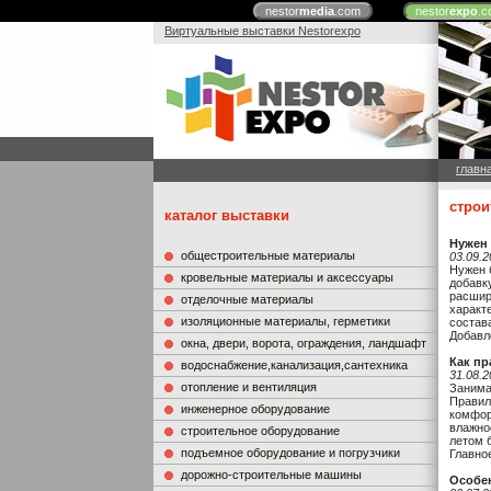
nestor
media
.com
nestor
expo
.c
Виртуальные выставки Nestorexpo
главн
строи
каталог выставки
Нужен
общестроительные материалы
03.09.2
Нужен 
кровельные материалы и аксессуары
добавк
расшир
отделочные материалы
характе
изоляционные материалы, герметики
состав
Добавл
окна, двери, ворота, ограждения, ландшафт
Как пр
водоснабжение,канализация,сантехника
31.08.2
отопление и вентиляция
Занима
Правил
инженерное оборудование
комфор
влажно
строительное оборудование
летом 
подъемное оборудование и погрузчики
Главно
дорожно-строительные машины
Особе