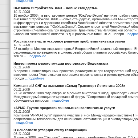
...подробнее
Выставка «Стройэкспо. ЖКХ – новые стандарты»
10.11.2008
18 ноября 2008 г. в выставочном центре "ЮжУралЭкспо" начинает работу сп
выставка "Стройэкспо. ЖКХ – новые стандарты", организованная Министерст
инфраструктуры и дорожного хозяйства Челябинской области совместно с р
выставочным центром "ЮжУралЭкспо", Союзом строителей Челябинской обл
строителей г.Челябинска при поддержке Правительства Челябинской области,
Собрания Челябинской области. В дни работы выставки 18-21 ноября
...подро
Российские власти ускоряют решение проблемы нехватки земли
10.11.2008
28 октября в Москве открылся первый Всероссийский земельный конгресс. Ег
рекомендации по введению в финансовый оборот главного российского богат
земли –
...подробнее
Инвестпроект реконструкции ростовского Водоканала
06.11.2008
В перечень инвестиционных проектов, реализуемых при государственной по
включен проект "Комплексная программа строительства и реконструкции объ
города
...подробнее
Компания i2 СНГ на выставке «Склад Транспорт Логистика-2008»
06.11.2008
27-28 октября 2008 года впервые в рамках выставки "Склад. Транспорт. Логи
Международный специализированный форум "Современный складской комплек
обсуждались вопросы
...подробнее
«АРМО-Групп» представила новые консалтинговые услуги
06.11.2008
Компания "АРМО-Групп" приняла участие в 7-ой Международной выставке H
современным технологиям для оснащения, автоматизации и эксплуатации де
...подробнее
В Ленобласти утвердят схему газификации
06.11.2008
До конца 2008 года "Газпром" утвердит схему газификации Ленобласти. Об э