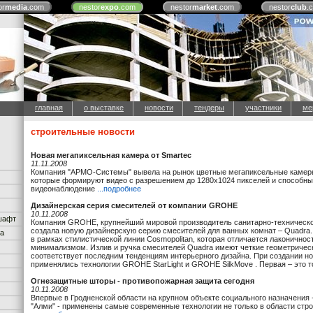
or
media
.com
nestor
expo
.com
nestor
market
.com
nestor
club
.
главная
о выставке
новости
тендеры
участники
ме
строительные новости
Новая мегапиксельная камера от Smartec
11.11.2008
Компания "АРМО-Системы" вывела на рынок цветные мегапиксельные камеры
которые формируют видео с разрешением до 1280х1024 пикселей и способны
видеонаблюдение
...подробнее
Дизайнерская серия смесителей от компании GROHE
10.11.2008
дшафт
Компания GROHE, крупнейший мировой производитель санитарно-техническ
создала новую дизайнерскую серию смесителей для ванных комнат – Quadra.
ка
в рамках стилистической линии Cosmopolitan, которая отличается лаконичнос
минимализмом. Излив и ручка смесителей Quadra имеют четкие геометричес
соответствует последним тенденциям интерьерного дизайна. При создании н
применялись технологии GROHE StarLight и GROHE SilkMove . Первая – это 
Огнезащитные шторы - противопожарная защита сегодня
10.11.2008
Впервые в Гродненской области на крупном объекте социального назначения 
"Алми" - применены самые современные технологии не только в области стро