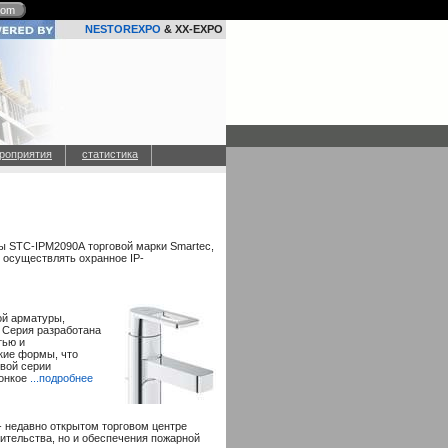
com
NESTOREXPO
& XX-EXPO
роприятия
статистика
 STC-IPM2090А торговой марки Smartec,
 осуществлять охранное IP-
ой арматуры,
 Серия разработана
тью и
кие формы, что
овой серии
тонкое
...подробнее
- недавно открытом торговом центре
ительства, но и обеспечения пожарной