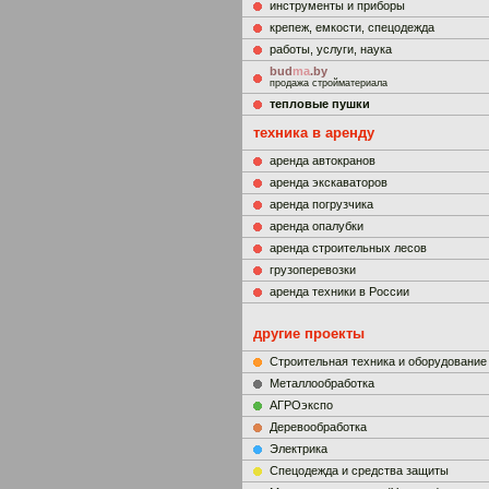
инструменты и приборы
крепеж, емкости, спецодежда
работы, услуги, наука
bud
ma
.by
продажа стройматериала
тепловые пушки
техника в аренду
аренда автокранов
аренда экскаваторов
аренда погрузчика
аренда опалубки
аренда строительных лесов
грузоперевозки
аренда техники в России
другие проекты
Строительная техника и оборудование
Металлообработка
АГРОэкспо
Деревообработка
Электрика
Cпецодежда и средства защиты