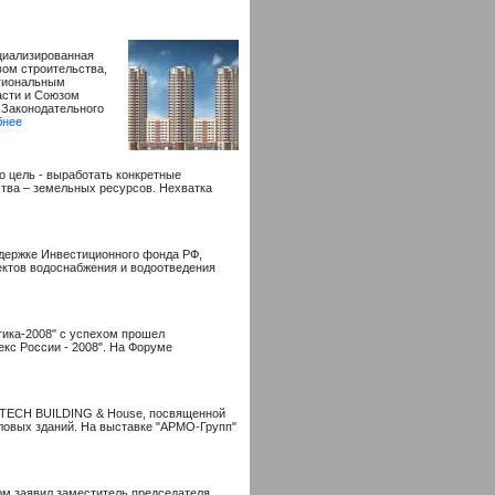
ециализированная
вом строительства,
егиональным
асти и Союзом
 Законодательного
бнее
о цель - выработать конкретные
ства – земельных ресурсов. Нехватка
ддержке Инвестиционного фонда РФ,
ектов водоснабжения и водоотведения
стика-2008" с успехом прошел
с России - 2008". На Форуме
I-TECH BUILDING & House, посвященной
ловых зданий. На выставке "АРМО-Групп"
том заявил заместитель председателя