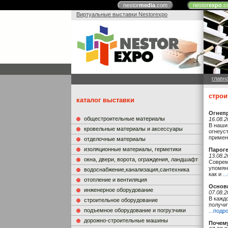
nestor
media
.com
nestor
expo
.c
Виртуальные выставки Nestorexpo
главн
строи
каталог выставки
Огнепр
общестроительные материалы
16.08.2
В наши
кровельные материалы и аксессуары
огнеус
примен
отделочные материалы
изоляционные материалы, герметики
Пароге
13.08.2
окна, двери, ворота, ограждения, ландшафт
Соврем
упомян
водоснабжение,канализация,сантехника
как и
.
отопление и вентиляция
Основн
инженерное оборудование
07.08.2
В кажд
строительное оборудование
получит
подъемное оборудование и погрузчики
...подр
дорожно-строительные машины
Почему