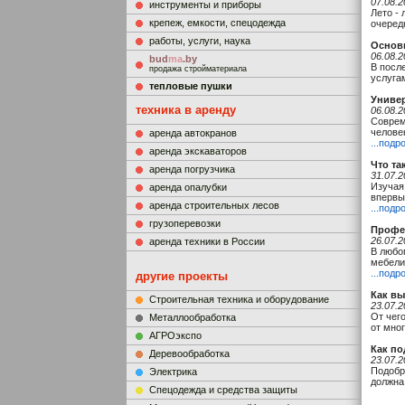
07.08.2
инструменты и приборы
Лето -
крепеж, емкости, спецодежда
очеред
работы, услуги, наука
Основ
06.08.2
bud
ma
.by
В посл
продажа стройматериала
услуга
тепловые пушки
Униве
техника в аренду
06.08.2
Соврем
челове
аренда автокранов
...подр
аренда экскаваторов
Что та
аренда погрузчика
31.07.2
Изучая
аренда опалубки
впервы
аренда строительных лесов
...подр
грузоперевозки
Профе
26.07.2
аренда техники в России
В любо
мебели
...подр
другие проекты
Как вы
Строительная техника и оборудование
23.07.2
От чего
Металлообработка
от мно
АГРОэкспо
Как по
Деревообработка
23.07.2
Подобр
Электрика
должна
Cпецодежда и средства защиты