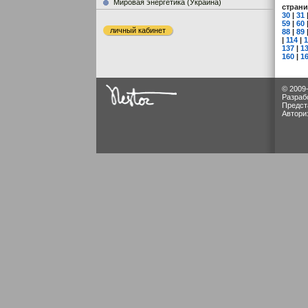
Мировая энергетика (Украина)
стран
30
|
31
59
|
60
личный кабинет
88
|
89
|
114
|
1
137
|
1
160
|
1
© 2009
Разраб
Предст
Автори