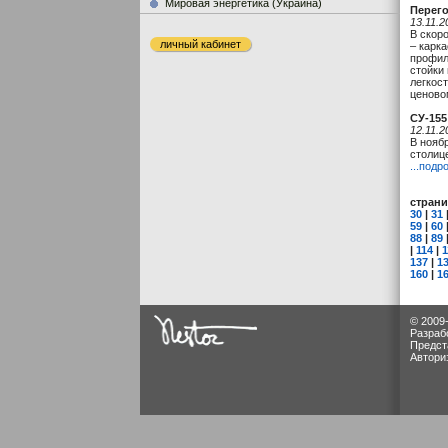
Мировая энергетика (Украина)
Перего
13.11.2
В скор
личный кабинет
– карк
профил
стойки
легкос
ценово
СУ-155
12.11.2
В нояб
столиц
...подр
стран
30
|
31
59
|
60
88
|
89
|
114
|
1
137
|
1
160
|
1
© 2009
Разраб
Предст
Автори