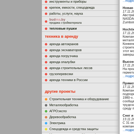
...подр
инструменты и приборы
крепеж, емкости, спецодежда
Новая
17.11.2
работы, услуги, наука
Австри
NASDAQ
bud
ma
.by
Zumbot
продажа стройматериала
тепловые пушки
Hochti
17.11.2
техника в аренду
Компан
металл
Конвен
аренда автокранов
строите
аренда экскаваторов
этот м
заверш
аренда погрузчика
Высок
аренда опалубки
17.11.2
аренда строительных лесов
На про
гермет
грузоперевозки
...подр
аренда техники в России
Прямо
17.11.2
Компан
другие проекты
подпор
1980-х
Строительная техника и оборудование
сообща
трудоз
Металлообработка
среду 
АГРОэкспо
Снег и
Деревообработка
13.11.2
С 31 о
Электрика
компан
Cпецодежда и средства защиты
...подр