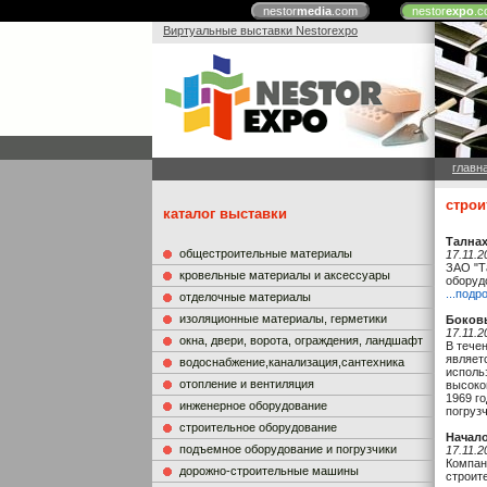
nestor
media
.com
nestor
expo
.c
Виртуальные выставки Nestorexpo
главн
строи
каталог выставки
Тална
общестроительные материалы
17.11.2
ЗАО "Т
кровельные материалы и аксессуары
оборуд
...подр
отделочные материалы
изоляционные материалы, герметики
Боковы
17.11.2
окна, двери, ворота, ограждения, ландшафт
В тече
являет
водоснабжение,канализация,сантехника
исполь
отопление и вентиляция
высоко
1969 г
инженерное оборудование
погруз
строительное оборудование
Начало
подъемное оборудование и погрузчики
17.11.2
Компан
дорожно-строительные машины
строит