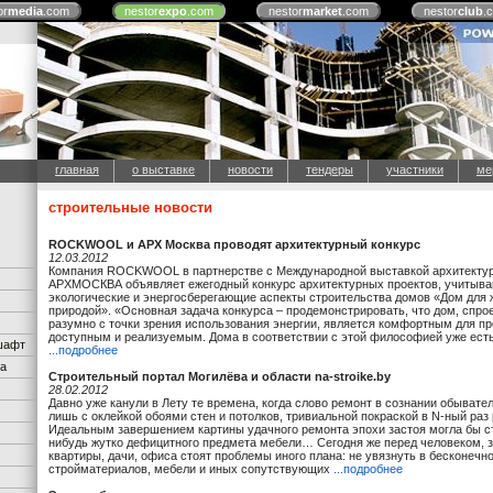
or
media
.com
nestor
expo
.com
nestor
market
.com
nestor
club
.
главная
о выставке
новости
тендеры
участники
ме
строительные новости
ROCKWOOL и АРХ Москва проводят архитектурный конкурс
12.03.2012
Компания ROCKWOOL в партнерстве с Международной выставкой архитектур
АРХМОСКВА объявляет ежегодный конкурс архитектурных проектов, учитыв
экологические и энергосберегающие аспекты строительства домов «Дом для 
природой». «Основная задача конкурса – продемонстрировать, что дом, спр
разумно с точки зрения использования энергии, является комфортным для п
доступным и реализуемым. Дома в соответствии с этой философией уже есть
дшафт
...подробнее
ка
Строительный портал Могилёва и области na-stroike.by
28.02.2012
Давно уже канули в Лету те времена, когда слово ремонт в сознании обыват
лишь с оклейкой обоями стен и потолков, тривиальной покраской в N-ный раз 
Идеальным завершением картины удачного ремонта эпохи застоя могла бы ст
нибудь жутко дефицитного предмета мебели… Сегодня же перед человеком, 
квартиры, дачи, офиса стоят проблемы иного плана: не увязнуть в бесконеч
стройматериалов, мебели и иных сопутствующих
...подробнее