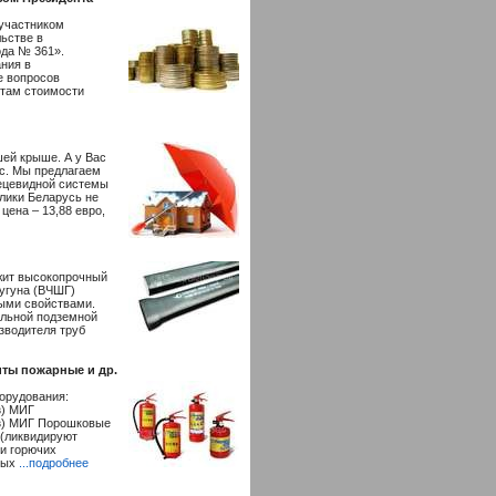
 участником
ьстве в
ода № 361».
ния в
е вопросов
етам стоимости
шей крыше. А у Вас
с. Мы предлагаем
пецевидной системы
лики Беларусь не
цена – 13,88 евро,
ужит высокопрочный
угуна (ВЧШГ)
ыми свойствами.
альной подземной
зводителя труб
ты пожарные и др.
орудования:
з) МИГ
(з) МИГ Порошковые
(ликвидируют
 и горючих
ных
...подробнее