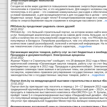
Энергосберегающие технологии
27.02.2012
Сегодня во всём мире уделяется повышенное внимание энергосберегающим
технологиям в строительстве, и это неудивительно. Для каждого человека со
теплопотерь в его доме – это снижение коммунальных расходов и обеспече
условий проживания, а для муниципалитетов и для государства в целом – оп
бюджетных затрат. Куда уходит тепло? В концентрированном виде все соврем
области энергосбережения нашли отражение в концепции пассивного (или
...
PROdom.by продолжает радовать своих друзей!
24.02.2012
PROdom.by - это большой строительный портал, на котором можно найти мно
услуг. Конкуренция аналогичных ресурсов на самом деле очень большая, но
сайта и количество его пользователей свидетельствует о том, что PROdom.by
популярных в Беларуси. Попробуем разобраться, чем это объясняется. Во-пе
количеством самой разнообразной, полезной и интересной информации. На п
как тематические статьи и обзоры общего характера,
...подробнее
Организация закупок товаров, работу слуг за счет бюджетных и внебюд
Процедура и документооборот. Электронные аукционы
23.02.2012
Журнал "Юрист в Строительстве" сообщает, что 28 февраля 2012 года в Минс
практический семинар «Организация закупок товаров, работу слуг за счет бю
внебюджетных средств в 2012 году. Процедура и документооборот. Электронн
программе семинара такие важные и актуальные темы, как развитие законода
госзакупок, нормативно–правовое регулирование государственных закупок, о
законодательстве о государственных закупках товаров, работ и
...подробнее
Портал dom.by на международной выставке строительства и жилья «Бе
13.02.2012
Портал dom.by приглашает вас посетить в период с 14—17 февраля 2012 год
традиционной крупнейшую в Беларуси выставку «Белорусский дом – 2012», к
проходить в павильоне выставочного комплекса «БелЭКСПО» (ул. Я. Купалы, 
пройдёт также 5-я специализированная выставка «Ландшафтный дизайн». «Б
это популярный международный строительный форум, организованный выст
«Асунта» при официальной поддержке Министерства жилищно-коммунальног
Формирование договорной цены в строительстве в соответствии с Ука