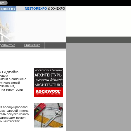
com
NESTOREXPO
& XX-EXPO
роприятия
статистика
ы и дизайна
ающих
жизни в балансе с
оектированный
роживания,
 на территории
еля ассоциировалось
рам, дверей и пола.
ать покупка какого-
затеявшим ремонт
ном множестве