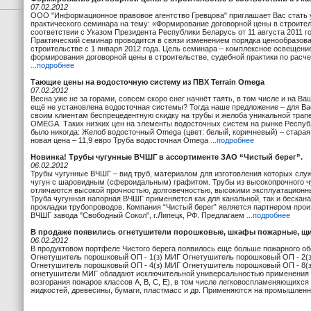
07.02.2012
ООО "Информационное правовое агентство Гревцова" приглашает Вас стать
практического семинара на тему: «Формирование договорной цены в строител
соответствии с Указом Президента Республики Беларусь от 11 августа 2011 г
Практический семинар проводится в связи изменением порядка ценообразова
строительстве с 1 января 2012 года. Цель семинара – комплексное освещени
формирования договорной цены в строительстве, судебной практики по расч
...подробнее
Тающие цены на водосточную систему из ПВХ Terrain Omega
07.02.2012
Весна уже не за горами, совсем скоро снег начнёт таять, в том числе и на Ва
ещё не установлена водосточная системы? Тогда наше предложение – для Ва
своим клиентам беспрецедентную скидку на трубы и желоба уникальной тра
OMEGA. Таких низких цен на элементы водосточных систем на рынке Респуб
было никогда: Желоб водосточный Omega (цвет: белый, коричневый) – старая 
новая цена – 11,9 евро Труба водосточная Omega
...подробнее
Новинка! Трубы чугунные ВЧШГ в ассортименте ЗАО “Чистый берег”.
06.02.2012
Трубы чугунные ВЧШГ – вид труб, материалом для изготовления которых сл
чугун с шаровидным (сфероидальным) графитом. Трубы из высокопрочного ч
отличаются высокой прочностью, долговечностью, высокими эксплуатационн
Труба чугунная напорная ВЧШГ применяется как для канальной, так и бескан
прокладки трубопроводов. Компания “Чистый берег” является партнером прои
ВЧШГ завода "Свободный Сокол", г.Липецк, РФ. Предлагаем
...подробнее
В продаже появились огнетушители порошковые, шкафы пожарные, щи
06.02.2012
В продуктовом портфеле Чистого берега появилось еще больше пожарного об
Огнетушитель порошковый ОП - 1(з) МИГ Огнетушитель порошковый ОП - 2(
Огнетушитель порошковый ОП - 4(з) МИГ Огнетушитель порошковый ОП - 8
огнетушители МИГ обладают исключительной универсальностью применения 
возгорания пожаров классов А, В, С, Е), в том числе легковоспламеняющихся
жидкостей, древесины, бумаги, пластмасс и др. Применяются на промышлен