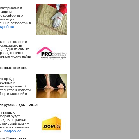
 материалам и
кращение
ние комфортных
тимизация
енные разработки в
подробнее
жество товаров и
 посещаемость
 , – один из самых
рвых, конечно,
ортале можно найти
жетных средств.
ке пройдет
джетных и
ые аукционы». В
тельства в области
бзор изменений в
лорусский дом – 2012»
а ставшую
оторая будет
27). В её рамках
елорусский дом» –
авочной компанией
о
...подробнее
зом Президента