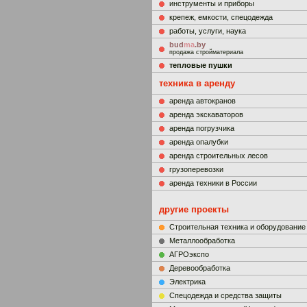
инструменты и приборы
крепеж, емкости, спецодежда
работы, услуги, наука
bud
ma
.by
продажа стройматериала
тепловые пушки
техника в аренду
аренда автокранов
аренда экскаваторов
аренда погрузчика
аренда опалубки
аренда строительных лесов
грузоперевозки
аренда техники в России
другие проекты
Строительная техника и оборудование
Металлообработка
АГРОэкспо
Деревообработка
Электрика
Cпецодежда и средства защиты