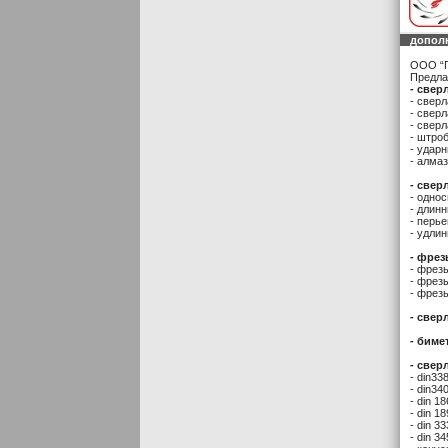
допол
ООО “П
Предла
- свер
- свер
- свер
- свер
- штро
- удар
- алма
- свер
- одно
- длин
- перь
- удли
- фрез
- фрез
- фрез
- фрез
- свер
- биме
- свер
- din33
- din34
- din 1
- din 1
- din 3
- din 3