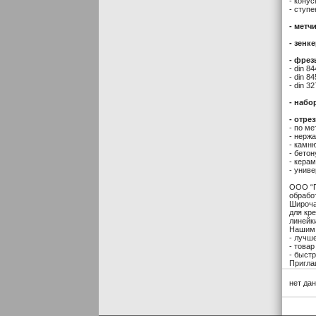
- кону
- ступ
- метч
- зенке
- фрез
- din 8
- din 8
- din 3
- набо
- отре
- по ме
- нерж
- камн
- бетон
- кера
- унив
ООО “П
обрабо
Широча
для кр
линейк
Нашим 
- лучш
- товар
- быст
Пригла
нет да