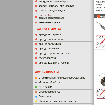
инструменты и приборы
уникал
сверл 
крепеж, емкости, спецодежда
заказ,
сайте . 
работы, услуги, наука
bud
ma
.by
ст
продажа стройматериала
тепловые пушки
техника в аренду
аренда автокранов
аренда экскаваторов
аренда погрузчика
аренда опалубки
аренда строительных лесов
грузоперевозки
аренда техники в России
другие проекты
Строительная техника и оборудование
Металлообработка
АГРОэкспо
Деревообработка
Электрика
Cпецодежда и средства защиты