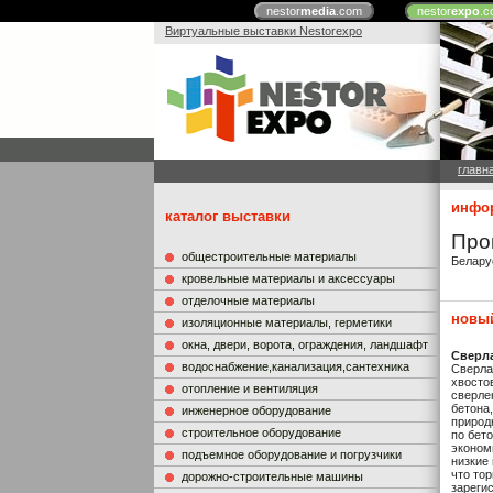
nestor
media
.com
nestor
expo
.c
Виртуальные выставки Nestorexpo
главн
инфор
каталог выставки
Про
общестроительные материалы
Белару
кровельные материалы и аксессуары
отделочные материалы
новый
изоляционные материалы, герметики
окна, двери, ворота, ограждения, ландшафт
Cверла
водоснабжение,канализация,сантехника
Сверла
хвосто
отопление и вентиляция
сверле
бетона,
инженерное оборудование
природ
строительное оборудование
по бето
эконом
подъемное оборудование и погрузчики
низкие
что тор
дорожно-строительные машины
зареги