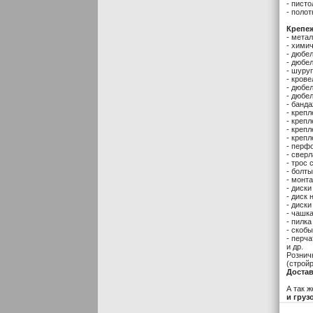
- пист
- полот
Крепеж
- мета
- хими
- дюбел
- дюбе
- шуру
- кров
- дюбе
- дюбе
- банд
- креп
- креп
- креп
- креп
- перф
- свер
- трос
- болты
- монт
- диски
- диск
- диски
- чашк
- пилк
- скоб
- перч
и др.
Рознич
(строй
Достав
А так 
и груз