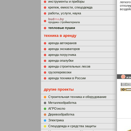
инструменты и приборы
легкого
отполи
крепеж, емкости, спецодежда
воздейс
работы, услуги, наука
bud
ma
.by
продажа стройматериала
тепловые пушки
техника в аренду
аренда автокранов
аренда экскаваторов
аренда погрузчика
аренда опалубки
аренда строительных лесов
грузоперевозки
из
аренда техники в России
другие проекты
Строительная техника и оборудование
Металлообработка
АГРОэкспо
Деревообработка
Электрика
Cпецодежда и средства защиты