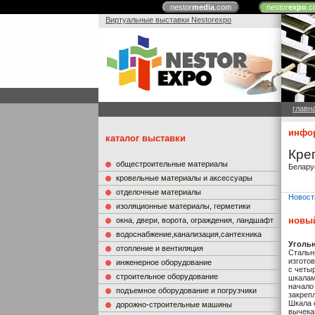
nestor
media
.com
nestor
expo
.c
Виртуальные выставки Nestorexpo
главн
инфор
каталог выставки
Кре
общестроительные материалы
Белару
кровельные материалы и аксессуары
отделочные материалы
Новост
изоляционные материалы, герметики
новый
окна, двери, ворота, ограждения, ландшафт
водоснабжение,канализация,сантехника
Уголь
отопление и вентиляция
Стальн
изгото
инженерное оборудование
с четы
строительное оборудование
шкалам
начало
подъемное оборудование и погрузчики
закрепл
Шкала 
дорожно-строительные машины
вычека