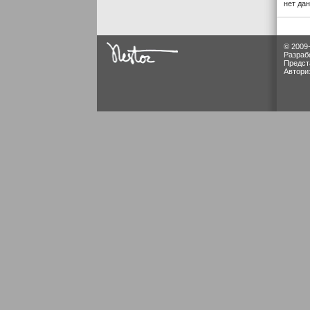
нет да
© 2009
Разраб
Предст
Автори