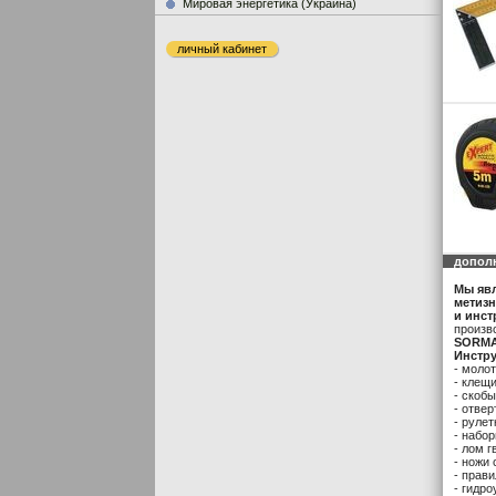
Мировая энергетика (Украина)
личный кабинет
допол
Мы яв
метиз
и инс
произв
SORMA
Инстр
- моло
- клещ
- скобы
- отвер
- рулет
- набо
- лом г
- ножи
- прави
- гидро