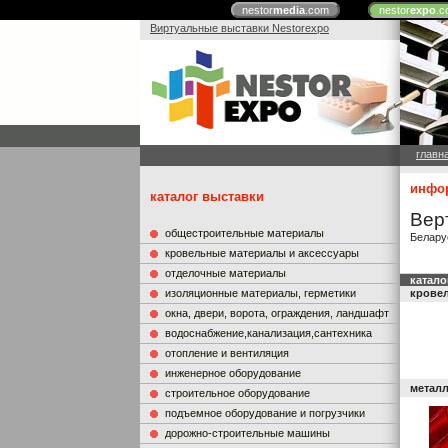
nestor
media
.com
nestor
expo
.c
Виртуальные выставки Nestorexpo
главн
инфор
каталог выставки
Вер
общестроительные материалы
Белару
кровельные материалы и аксессуары
отделочные материалы
катало
изоляционные материалы, герметики
крове
окна, двери, ворота, ограждения, ландшафт
водоснабжение,канализация,сантехника
отопление и вентиляция
инженерное оборудование
металл
строительное оборудование
подъемное оборудование и погрузчики
дорожно-строительные машины