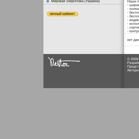
Мировая энергетика (Украина)
Наши п
- широ
- полн
- бесп
личный кабинет
- бесп
- инди
- испо
- серт
- контр
нет да
© 2009
Разраб
Предст
Автори