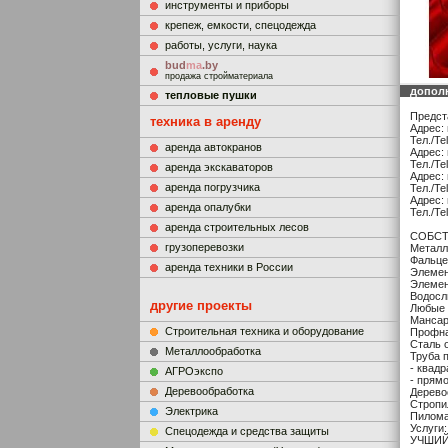
инструменты и приборы
крепеж, емкости, спецодежда
работы, услуги, наука
bud
ma
.by
продажа стройматериала
допол
тепловые пушки
Предст
техника в аренду
Адрес: 
Тел./Te
аренда автокранов
Адрес: 
Тел./Te
аренда экскаваторов
Адрес: 
аренда погрузчика
Тел./Te
Адрес: 
аренда опалубки
Тел./Te
аренда строительных лесов
СОБСТ
грузоперевозки
Металл
Фальце
аренда техники в России
Элемент
Элемен
Водосл
другие проекты
Любые 
Мансар
Строительная техника и оборудование
Профна
Сталь 
Металлообработка
Труба 
- квад
АГРОэкспо
- прям
Деревообработка
Дерево
Стропи
Электрика
Пиломат
Услуги
Cпецодежда и средства защиты
УЧШИЙ