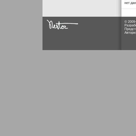
нет да
© 2009
Разраб
Предст
Автори