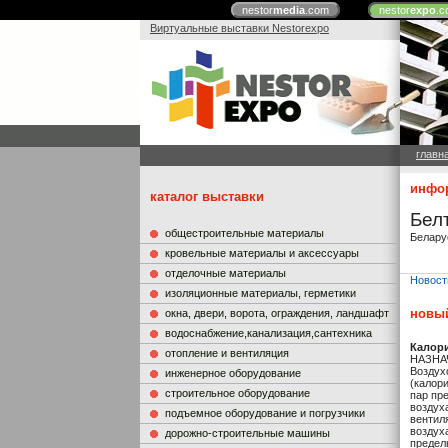
nestor
media
.com
nestor
expo
.c
Виртуальные выставки Nestorexpo
главн
инфор
каталог выставки
Бел
общестроительные материалы
Белару
кровельные материалы и аксессуары
отделочные материалы
Новост
изоляционные материалы, герметики
новый
окна, двери, ворота, ограждения, ландшафт
водоснабжение,канализация,сантехника
Калор
отопление и вентиляция
НАЗНАЧ
Воздух
инженерное оборудование
(калор
строительное оборудование
пар пр
воздух
подъемное оборудование и погрузчики
вентил
воздух
дорожно-строительные машины
предел