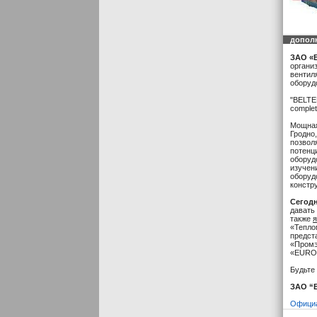
допол
ЗАО «
органи
вентил
оборуд
"BELTE
complett
Мощна
Гродно
позвол
потенц
оборуд
изучен
оборуд
констр
Сегод
давать
также
«Тепло
предст
«Промэ
«EUROH
Будьте
ЗАО “Б
Официа