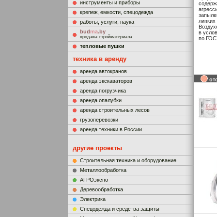
инструменты и приборы
содерж
агресс
крепеж, емкости, спецодежда
запыле
липких
работы, услуги, наука
Воздух
bud
ma
.by
в усло
продажа стройматериала
по ГОС
тепловые пушки
техника в аренду
аренда автокранов
от
аренда экскаваторов
аренда погрузчика
аренда опалубки
аренда строительных лесов
грузоперевозки
аренда техники в России
другие проекты
Строительная техника и оборудование
Металлообработка
АГРОэкспо
Деревообработка
Электрика
Cпецодежда и средства защиты