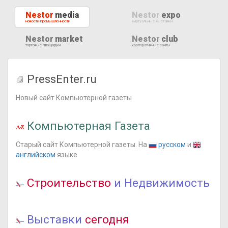
Nestor
media
Nestor
expo
новости промышленности
виртуальные выставки
Nestor
market
Nestor
club
торговые площадки
корпоративные сайты
PressEnter.ru
Новый сайт Компьютерной газеты
Компьютерная Газета
Старый сайт Компьютерной газеты. На
русском
и
английском
языке
Строительство
и Недвижимость
Выставки
сегодня